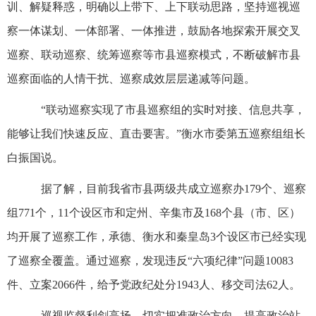
训、解疑释惑，明确以上带下、上下联动思路，坚持巡视巡
察一体谋划、一体部署、一体推进，鼓励各地探索开展交叉
巡察、联动巡察、统筹巡察等市县巡察模式，不断破解市县
巡察面临的人情干扰、巡察成效层层递减等问题。
“联动巡察实现了市县巡察组的实时对接、信息共享，
能够让我们快速反应、直击要害。”衡水市委第五巡察组组长
白振国说。
据了解，目前我省市县两级共成立巡察办179个、巡察
组771个，11个设区市和定州、辛集市及168个县（市、区）
均开展了巡察工作，承德、衡水和秦皇岛3个设区市已经实现
了巡察全覆盖。通过巡察，发现违反“六项纪律”问题10083
件、立案2066件，给予党政纪处分1943人、移交司法62人。
巡视监督利剑高扬。切实把准政治方向，提高政治站