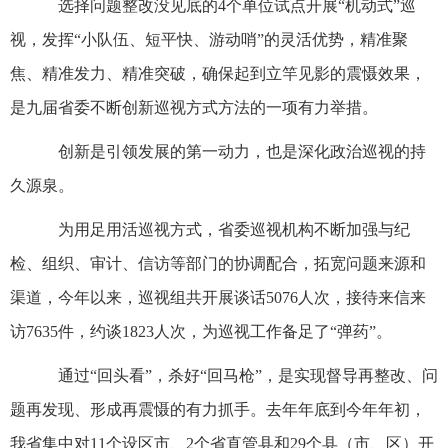
选择问题整改没见底的4个单位试点开展“机动式”巡
视，发挥“小队伍、短平快、游动哨”的灵活优势，精准聚
焦、精准发力、精准突破，确保起到立竿见影的震慑效果，
是九届省委不断创新巡视方式方法的一项有力举措。
创新是引领发展的第一动力，也是深化政治巡视的持
久源泉。
为用足用活巡视方式，省委巡视机构不断加强与纪
检、组织、审计、信访等部门的协调配合，拓宽问题来源和
渠道，今年以来，巡视组共开展谈话5076人次，接待来信来
访7635件，约谈1823人次，为巡视工作备足了“弹药”。
通过“回头看”，杀好“回马枪”，是实现督导再整改、问
题再发现、形成再震慑的有力抓手。去年年底到今年年初，
我省集中对11个设区市、2个省直管县和29个县（市、区）开