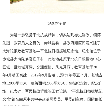
纪念馆全景
为进一步弘扬平北抗战精神，切实达到存史咨政、缅怀
先烈、教育后人之目的，赤城县委、县政府顺应民意兴建了
大海陀廉政教育基地—平北抗日根据地纪念馆。纪念馆位于
赤城县大海陀乡官庄子村，此地地处原平北抗日根据地中心
区域，且地域开阔、交通便捷、风光秀丽，教育基地于
2011
年
4
月动工兴建，
2012
年
9
月告竣，历时
1
年零五个月。基地占
地
12000
平方米，建筑面积
2000
平方米，包括纪念馆、纪念广
场、纪念碑、军民抗战群雕等工程设施。“平北抗日根据地纪
念馆”馆名由原中共中央政治局委员、军委副主席、国防部长