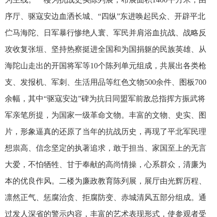
序厅、驱寇安边血洒长城、“四纵”东进唤起民众、开辟平北
伫马海陀、日军暴行惨绝人寰、军民并肩浴血抗战、战略反
攻收复张垣、坚持热察挺进全国和为国捐躯的民族英雄、从
海陀山走出的开国将军等
10
个陈列单元组成，共展出各类枪
支、发报机、军刺、生活用品等红色文物
500
余件、图板
700
余幅，其中“驱寇安边”碑为抗日同盟军前敌总指挥方振武将
军亲笔所提，为国家一级革命文物。丰富的文物、史实、图
片，形象逼真的还原了当年的抗战历史，再现了平北军民理
想祟高、信念坚定的执著追求，敢于担当、家国至上的无言
大爱，不怕牺牲、甘于奉献的高尚情操，心系群众，清廉为
本的优良作风。二楼为廉政教育陈列展，展厅由光辉历程、
凛然正气、惩腐治贪、拒腐防变、赤城清风五部分组成。通
过发人深省的警示内容，丰富的艺术表现形式，使参观者受