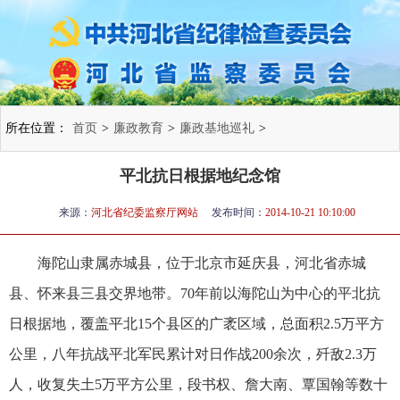
所在位置：
首页
>
廉政教育
>
廉政基地巡礼
>
平北抗日根据地纪念馆
来源：
河北省纪委监察厅网站
发布时间：
2014-10-21 10:10:00
海陀山隶属赤城县，位于北京市延庆县，河北省赤城
县、怀来县三县交界地带。
70
年前以海陀山为中心的平北抗
日根据地，覆盖平北
15
个县区的广袤区域，总面积
2.5
万平方
公里，八年抗战平北军民累计对日作战
200
余次，歼敌
2.3
万
人，收复失土
5
万平方公里，段书权、詹大南、覃国翰等数十