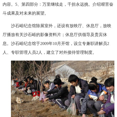
内容。
5
、第四部分：万里继续走，千担永远挑。介绍艰苦奋
斗成果及对未来的展望。
沙石峪纪念馆除展室外，还设有放映厅、休息厅，放映
厅播放有关沙石峪的影像资料片；休息厅供领导及贵宾休
息。沙石峪纪念馆于
2009
年
10
月开馆，设立专兼职讲解员
2
人、专职管理人员
2
人，建立了对外接待管理制度。