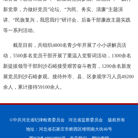
新党章，力做好党员
”
论坛、“为民、务实、清廉”主题演
讲、“民族复兴，我思我行”研讨会、后备干部廉政主题实践
等一系列活动。
截至目前，共组织
4800
名青少年开展了小小讲解员活
动，
5500
多名党员干部开展了重温入党誓词活动，
1300
余名
新提拔领导干部到沙石峪接受艰苦奋斗教育，
1200
余名新发
展党员到沙石峪参观。接待外市、县、区参观学习人员
49200
余人，累计接待
59100
余人。
©中共河北省纪律检查委员会 河北省监察委员会 版权所有
地址：河北省石家庄市桥西区维明南大街46号