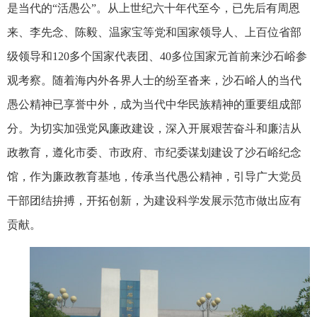
是当代的“活愚公”。从上世纪六十年代至今，已先后有周恩
来、李先念、陈毅、温家宝等党和国家领导人、上百位省部
级领导和
120
多个国家代表团、
40
多位国家元首前来沙石峪参
观考察。随着海内外各界人士的纷至沓来，沙石峪人的当代
愚公精神已享誉中外，成为当代中华民族精神的重要组成部
分。为切实加强党风廉政建设，深入开展艰苦奋斗和廉洁从
政教育，遵化市委、市政府、市纪委谋划建设了沙石峪纪念
馆，作为廉政教育基地，传承当代愚公精神，引导广大党员
干部团结拚搏，开拓创新，为建设科学发展示范市做出应有
贡献。