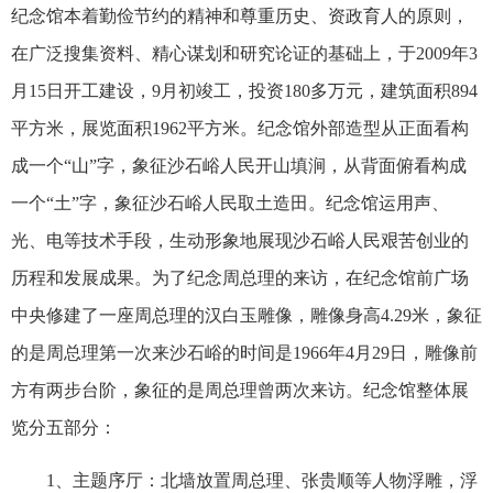
纪念馆本着勤俭节约的精神和尊重历史、资政育人的原则，
在广泛搜集资料、精心谋划和研究论证的基础上，于
2009
年
3
月
15
日开工建设，
9
月初竣工，投资
180
多万元，建筑面积
894
平方米，展览面积
1962
平方米。纪念馆外部造型从正面看构
成一个“山”字，象征沙石峪人民开山填涧，从背面俯看构成
一个“土”字，象征沙石峪人民取土造田。纪念馆运用声、
光、电等技术手段，生动形象地展现沙石峪人民艰苦创业的
历程和发展成果。为了纪念周总理的来访，在纪念馆前广场
中央修建了一座周总理的汉白玉雕像，雕像身高
4.29
米，象征
的是周总理第一次来沙石峪的时间是
1966
年
4
月
29
日，雕像前
方有两步台阶，象征的是周总理曾两次来访。纪念馆整体展
览分五部分：
1
、主题序厅：北墙放置周总理、张贵顺等人物浮雕，浮