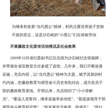
为继承和发展“当代愚公”精神，村民注重培养孩子坚韧
不拔的意志，这是沙石峪的“小愚公”们在体验劳动
开展廉政文化宣传活动情况及社会效果
2009
年
10
月省纪委副书记吕忠国为沙石峪纪念馆揭牌，
并带领全省宣教室主任参观了该馆。几年来，我们不断改善
设施，充实内容，以“当代愚公”精神为主题，赋予其新的时
代内涵，把廉政教育与艰苦奋斗历史有机结合，成为党员干
部的廉政教育基地。开馆以来，先后组织了“小小讲解
员”、“重温入党誓词，继承发扬革命传统”、“新提拔领导干部
艰苦奋斗教育和宣誓”、“新发展党员参观、留感言”、
“
践行