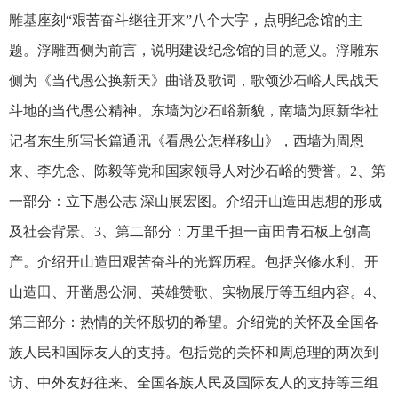
雕基座刻“艰苦奋斗继往开来”八个大字，点明纪念馆的主
题。浮雕西侧为前言，说明建设纪念馆的目的意义。浮雕东
侧为《当代愚公换新天》曲谱及歌词，歌颂沙石峪人民战天
斗地的当代愚公精神。东墙为沙石峪新貌，南墙为原新华社
记者东生所写长篇通讯《看愚公怎样移山》，西墙为周恩
来、李先念、陈毅等党和国家领导人对沙石峪的赞誉。
2
、第
一部分：立下愚公志 深山展宏图。介绍开山造田思想的形成
及社会背景。
3
、第二部分：万里千担一亩田青石板上创高
产。介绍开山造田艰苦奋斗的光辉历程。包括兴修水利、开
山造田、开凿愚公洞、英雄赞歌、实物展厅等五组内容。
4
、
第三部分：热情的关怀殷切的希望。介绍党的关怀及全国各
族人民和国际友人的支持。包括党的关怀和周总理的两次到
访、中外友好往来、全国各族人民及国际友人的支持等三组