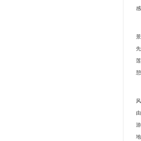
感
景
先
莲
憩
风
由
游
地