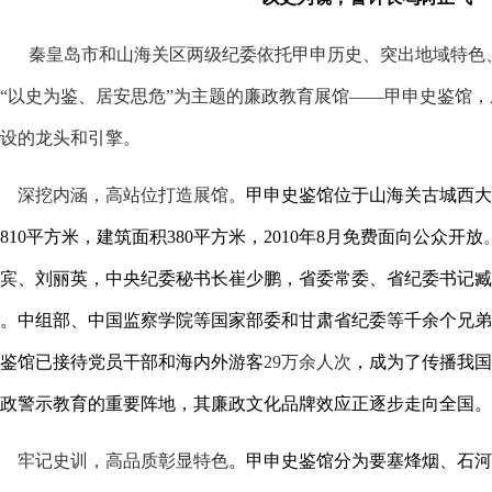
秦皇岛市和山海关区两级纪委依托甲申历史、突出地域特色
“以史为鉴、居安思危”为主题的廉政教育展馆——甲申史鉴馆
设的龙头和引擎。
深挖内涵，高站位打造展馆。
甲申史鉴馆位于山海关古城西大
810
平方米，建筑面积
380
平方米，
2010
年
8
月免费面向公众开放
宾、刘丽英，中央纪委秘书长崔少鹏，省委常委、省纪委书记臧
。中组部、中国监察学院等国家部委和甘肃省纪委等千余个兄弟
鉴馆
已接待党员干部和海内外游客
29
万余人次
，成为了传播我国
政警示教育的重要阵地，
其廉政文化品牌效应正逐步走向全国。
牢记史训，高品质彰显特色
。甲申史鉴馆分为要塞烽烟、石河