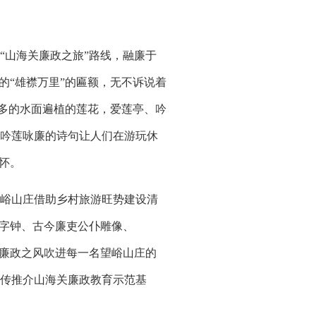
“山海关廉政之旅”路线，融廉于
的“雄襟万里”的匾额，无不诉说着
亩多的水面遍植的莲花，爱莲亭、吟
吟莲咏廉的诗句让人们在游玩休
怀。
峪山庄借助乡村旅游旺势建设清
廉字钟、古今廉吏公仆雕像、
使廉政之风吹进每一名望峪山庄的
传推介山海关廉政教育示范基