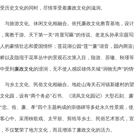
受历史文化的同时，尽情享受着廉政文化的滋润。
与旅游文化、休闲文化相融合。依托廉政文化教育基地，设计
，寓教于游。天下第一关“肖显写匾”的传说、老龙头孙承宗题写
人的豪情壮志和爱国情怀；莲花湖公园“莲”“廉”谐音，园内两
桥以及隐现于花草丛中的景观石次第入目，陆游、苏辙、秋瑾等
中受到
廉政文化
的浸润，无不使人感叹雄伟关城“润物无声”的情
与乡土文化、民俗文化相融合。地处山海关石河镇新建村的望
文化园，设有“两个务必”石书、《清风文化园记》大型石刻、
“忠、俭、廉、孝”四个主题构成的崇德碑等多处永久性景观，
客心中。采用秧歌戏、太平鼓、剪纸等乡土、民俗艺术形式，宣
，不仅繁荣了地方文化，而且增添了廉政文化的活力。