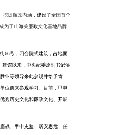
、挖掘廉政内涵，
建设了
全国首个
，成为了山海关廉政文化基地品牌
街
66
号，四合院式建筑，占地面
。
建馆以来，
中央纪委原副书记侯
胜业等领导来此参观并给予肯
单位前来参观学习。目前，
甲申
优秀历史文化和廉政文化、开展
鏖战、甲申史鉴、居安思危、任