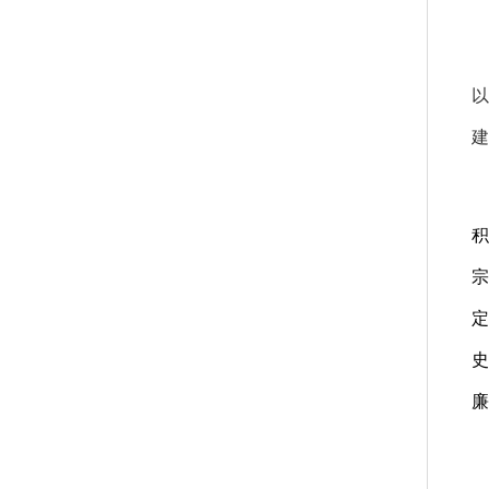
以
建
积
宗
定
史
廉