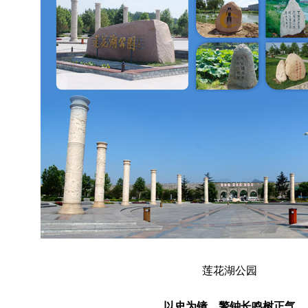
莲花湖公园
以史为镜，警钟长鸣树正气