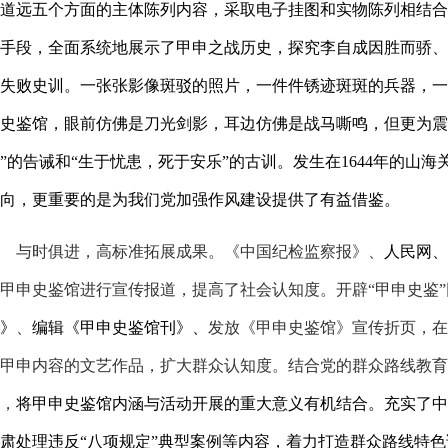
道远五个方面的主体陈列内容，采取电子挂图和实物陈列相结合
手段，全面系统地展示了甲申之战历史，探究李自成因胜而骄、
失败史训。一张张影像斑驳的照片，一件件锈迹斑斑的兵器，一
史鉴馆，眼前仿佛是刀光剑影，耳边仿佛是战马嘶鸣，但更为震
”
的告诫和
“
生于忧患，死于安乐
”
的古训。发生在
1644
年的山海
向，更重要的是为我们党加强作风建设提供了有益借鉴。
与时俱进，高标准拓展成果
。《中国纪检监察报》、
人民网、
甲申史鉴馆进行宣传报道，提高了社会认知度。开辟“甲申史鉴
》
、
编辑《甲申史鉴馆刊》、
发放《甲申史鉴馆》宣传折页，在
甲申内容的文艺作品，扩大群众认知度。结合党的群众路线教育
，
将甲申史鉴馆内涵与活动开展的重大意义有机结合。充实了中央
肃处理违反“八项规定”典型案例等内容，着力打造群众路线特色