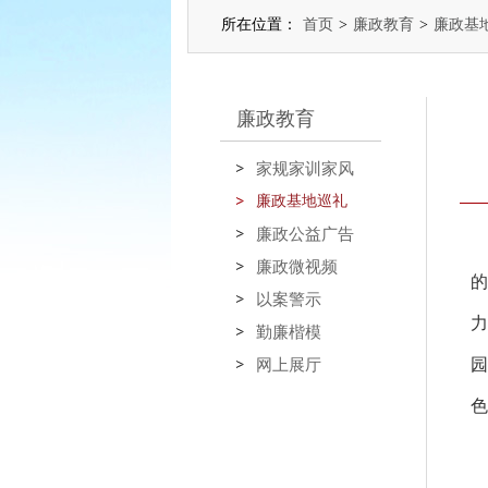
所在位置：
首页
>
廉政教育
>
廉政基
廉政教育
家规家训家风
廉政基地巡礼
廉政公益广告
廉政微视频
的
以案警示
力
勤廉楷模
园
网上展厅
色