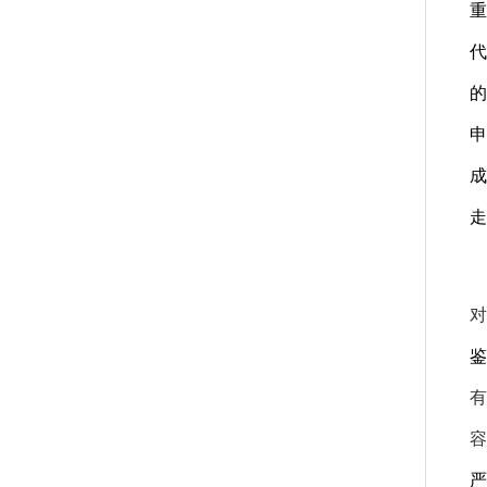
重
代
的
申
成
走
对
鉴
有
容
严