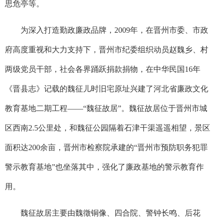
思危亭等。
为深入打造勤政廉政品牌，
2009
年，在晋州市委、市政
府高度重视和大力支持下，晋州市纪委组织动员赵魏乡、村
两级党员干部，社会各界踊跃捐款捐物，在中华民国
16
年
《晋县志》记载的魏征儿时旧宅原址兴建了河北省廉政文化
教育基地二期工程——“魏征故居”。魏征故居位于晋州市城
区西南
2.5
公里处，和魏征公园隔着石津干渠遥遥相望，景区
面积达
200
余亩，晋州市检察院承建的“晋州市预防职务犯罪
警示教育基地”也坐落其中，强化了廉政基地的警示教育作
用。
魏征故居主要由魏徵铜像、四合院、警钟长鸣、后花