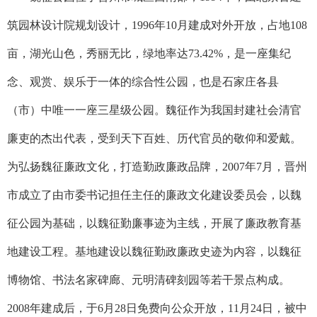
筑园林设计院规划设计，
1996
年
10
月建成对外开放，占地
108
亩，湖光山色，秀丽无比，绿地率达
73.42%
，是一座集纪
念、观赏、娱乐于一体的综合性公园，也是石家庄各县
（市）中唯一一座三星级公园。魏征作为我国封建社会清官
廉吏的杰出代表，受到天下百姓、历代官员的敬仰和爱戴。
为弘扬魏征廉政文化，打造勤政廉政品牌，
2007
年
7
月，晋州
市成立了由市委书记担任主任的廉政文化建设委员会，以魏
征公园为基础，以魏征勤廉事迹为主线，开展了廉政教育基
地建设工程。基地建设以魏征勤政廉政史迹为内容，以魏征
博物馆、书法名家碑廊、元明清碑刻园等若干景点构成。
2008
年建成后，于
6
月
28
日免费向公众开放，
11
月
24
日，被中