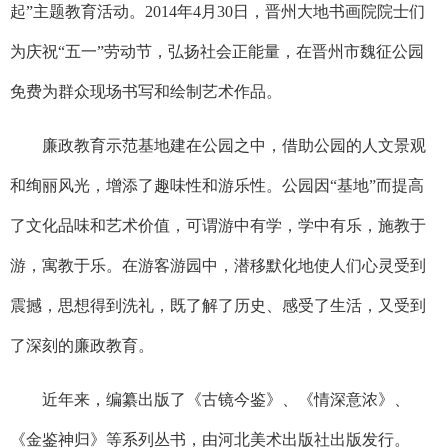
起”主题教育活动。
2014
年
4
月
30
日，晋州大地书画院院士们
为庆祝
“
五一
”
劳动节，弘扬社会正能量，在晋州市魏征公园
免费为群众现场书写和绘制艺术作品。
廉政教育示范基地建在公园之中，借助公园的人文景观
和绚丽风光，增添了趣味性和游乐性。公园因“基地”而提高
了文化品味和艺术价值，可谓游中有学，学中有乐，施教于
游，寓教于乐。在游客游园中，潜移默化地使人们心灵受到
震撼，思想得到洗礼，既了解了历史、感受了生活，又受到
了深刻的廉政教育。
近年来，编纂出版了《古镜今鉴》、《情深意浓》、
《金鉴神归》等系列丛书，由河北美术出版社出版发行。