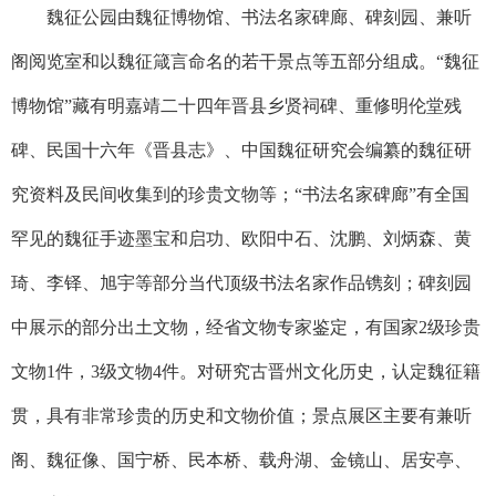
魏征公园由魏征博物馆、书法名家碑廊、碑刻园、兼听
阁阅览室和以魏征箴言命名的若干景点等五部分组成。“魏征
博物馆”藏有明嘉靖二十四年晋县乡贤祠碑、重修明伦堂残
碑、民国十六年《晋县志》、中国魏征研究会编纂的魏征研
究资料及民间收集到的珍贵文物等；“书法名家碑廊”有全国
罕见的魏征手迹墨宝和启功、欧阳中石、沈鹏、刘炳森、黄
琦、李铎、旭宇等部分当代顶级书法名家作品镌刻；碑刻园
中展示的部分出土文物，经省文物专家鉴定，有国家
2
级珍贵
文物
1
件，
3
级文物
4
件。对研究古晋州文化历史，认定魏征籍
贯，具有非常珍贵的历史和文物价值；景点展区主要有兼听
阁、魏征像、国宁桥、民本桥、载舟湖、金镜山、居安亭、