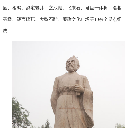
园、相碾、魏宅老井、玄成湖、飞来石、君臣一体树、名相
茶楼、箴言碑苑、大型石雕、廉政文化广场等
10
余个景点组
成。