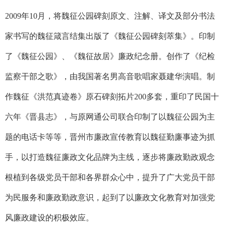
2009
年
10
月，将魏征公园碑刻原文、注解、译文及部分书法
家书写的魏征箴言结集出版了《魏征公园碑刻萃集》。印制
了《魏征公园》、《魏征故居》廉政纪念册。创作了《纪检
监察干部之歌》，由我国著名男高音歌唱家聂建华演唱。制
作魏征《洪范真迹卷》原石碑刻拓片
200
多套，重印了民国十
六年《晋县志》，与原网通公司联合印制了以魏征公园为主
题的电话卡等等，晋州市廉政宣传教育以魏征勤廉事迹为抓
手，以打造魏征廉政文化品牌为主线，逐步将廉政勤政观念
根植到各级党员干部和各界群众心中，提升了广大党员干部
为民服务和廉政勤政意识，起到了以廉政文化教育对加强党
风廉政建设的积极效应。