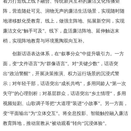
着力打造线上线下融合、传统新兴互补的廉洁文化传播矩
阵，营造随处可见、润物无声的廉洁生活场景，实现随时随
地潜移默化受教育。线上，做强主阵地、拓展新空间，实现
廉洁文化“触手可及”。线下，盘活廉洁阵地、延伸触达末
梢，实现阵地教育与环境熏陶双向互补。
创新话语表达体系，在“叙事分众”中提升吸引力。一方
面，变“文件语言”为“群像语言”。对“关键少数”，话语突
出“政治警醒”，开展决策推演、权力运行场景的沉浸式警
示；对年轻干部，话语突出“成长共鸣”，多用同龄人“第一次
失守”的心理剖析；对基层群众，话语突出“乡土情理”，多用
视频短剧、山歌调子等把“大道理”装进“小故事”。另一方面，
变“平面输出”为“立体交互”。将全息投影、智能触控融入廉洁
教育阵地，推动宣教从“被动观看”转向“沉浸体验”。