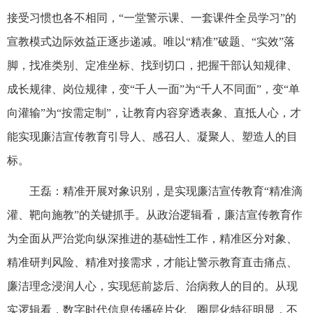
接受习惯也各不相同，“一堂警示课、一套课件全员学习”的
宣教模式边际效益正逐步递减。唯以“精准”破题、“实效”落
脚，找准类别、定准坐标、找到切口，把握干部认知规律、
成长规律、岗位规律，变“千人一面”为“千人不同面”，变“单
向灌输”为“按需定制”，让教育内容穿透表象、直抵人心，才
能实现廉洁宣传教育引导人、感召人、凝聚人、塑造人的目
标。
王磊：精准开展对象识别，是实现廉洁宣传教育“精准滴
灌、靶向施教”的关键抓手。从政治逻辑看，廉洁宣传教育作
为全面从严治党向纵深推进的基础性工作，精准区分对象、
精准研判风险、精准对接需求，才能让警示教育直击痛点、
廉洁理念浸润人心，实现惩前毖后、治病救人的目的。从现
实逻辑看，数字时代信息传播碎片化、圈层化特征明显，不