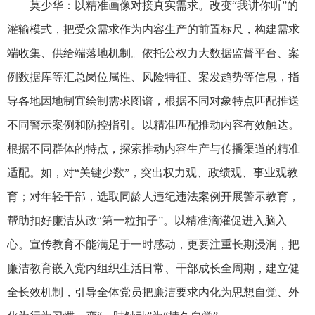
莫少华：以精准画像对接真实需求。改变“我讲你听”的
灌输模式，把受众需求作为内容生产的前置标尺，构建需求
端收集、供给端落地机制。依托公权力大数据监督平台、案
例数据库等汇总岗位属性、风险特征、案发趋势等信息，指
导各地因地制宜绘制需求图谱，根据不同对象特点匹配推送
不同警示案例和防控指引。以精准匹配推动内容有效触达。
根据不同群体的特点，探索推动内容生产与传播渠道的精准
适配。如，对“关键少数”，突出权力观、政绩观、事业观教
育；对年轻干部，选取同龄人违纪违法案例开展警示教育，
帮助扣好廉洁从政“第一粒扣子”。以精准滴灌促进入脑入
心。宣传教育不能满足于一时感动，更要注重长期浸润，把
廉洁教育嵌入党内组织生活日常、干部成长全周期，建立健
全长效机制，引导全体党员把廉洁要求内化为思想自觉、外