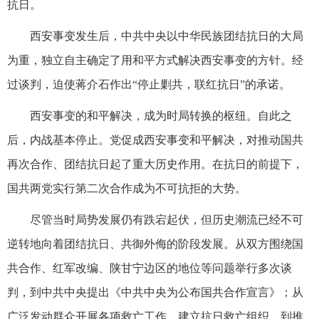
抗日。
西安事变发生后，中共中央以中华民族团结抗日的大局
为重，独立自主确定了用和平方式解决西安事变的方针。经
过谈判，迫使蒋介石作出“停止剿共，联红抗日”的承诺。
西安事变的和平解决，成为时局转换的枢纽。自此之
后，内战基本停止。党促成西安事变和平解决，对推动国共
再次合作、团结抗日起了重大历史作用。在抗日的前提下，
国共两党实行第二次合作成为不可抗拒的大势。
尽管当时局势发展仍有跌宕起伏，但历史潮流已经不可
逆转地向着团结抗日、共御外侮的阶段发展。从双方围绕国
共合作、红军改编、陕甘宁边区的地位等问题举行多次谈
判，到中共中央提出《中共中央为公布国共合作宣言》；从
广泛发动群众开展各项救亡工作、建立抗日救亡组织，到推