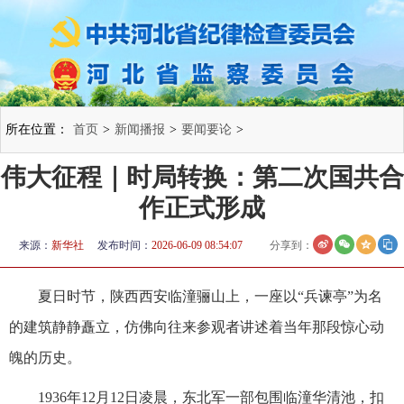
所在位置：
首页
>
新闻播报
>
要闻要论
>
伟大征程｜时局转换：第二次国共合
作正式形成
来源：
新华社
发布时间：
2026-06-09 08:54:07
分享到：
夏日时节，陕西西安临潼骊山上，一座以“兵谏亭”为名
的建筑静静矗立，仿佛向往来参观者讲述着当年那段惊心动
魄的历史。
1936年12月12日凌晨，东北军一部包围临潼华清池，扣