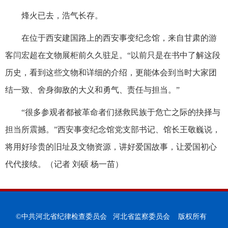
烽火已去，浩气长存。
在位于西安建国路上的西安事变纪念馆，来自甘肃的游
客闫宏超在文物展柜前久久驻足。“以前只是在书中了解这段
历史，看到这些文物和详细的介绍，更能体会到当时大家团
结一致、舍身御敌的大义和勇气、责任与担当。”
“很多参观者都被革命者们拯救民族于危亡之际的抉择与
担当所震撼。”西安事变纪念馆党支部书记、馆长王敬巍说，
将用好珍贵的旧址及文物资源，讲好爱国故事，让爱国初心
代代接续。（记者 刘硕 杨一苗）
©中共河北省纪律检查委员会 河北省监察委员会 版权所有