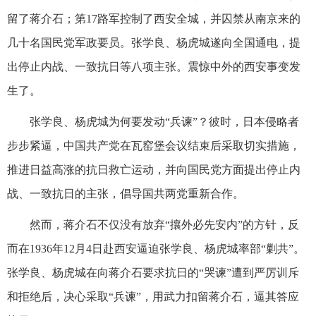
留了蒋介石；第17路军控制了西安全城，并囚禁从南京来的
几十名国民党军政要员。张学良、杨虎城遂向全国通电，提
出停止内战、一致抗日等八项主张。震惊中外的西安事变发
生了。
张学良、杨虎城为何要发动“兵谏”？彼时，日本侵略者
步步紧逼，中国共产党在瓦窑堡会议结束后采取切实措施，
推进日益高涨的抗日救亡运动，并向国民党方面提出停止内
战、一致抗日的主张，倡导国共两党重新合作。
然而，蒋介石不仅没有放弃“攘外必先安内”的方针，反
而在1936年12月4日赴西安逼迫张学良、杨虎城率部“剿共”。
张学良、杨虎城在向蒋介石要求抗日的“哭谏”遭到严厉训斥
和拒绝后，决心采取“兵谏”，用武力扣留蒋介石，逼其答应