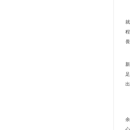
就
程
畏
新
足
出
余
心