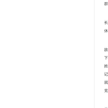
群
长
休
故
下
姓
记
就
党