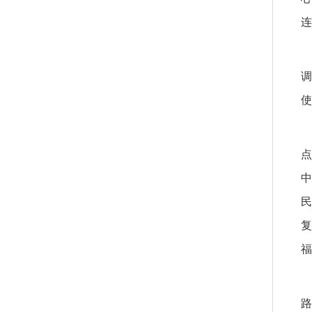
连
调
使
点
中
民
复
福
路