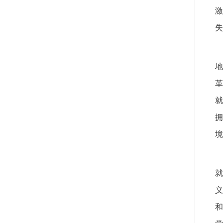
激
失
地
革
就
拥
境
就
义
和