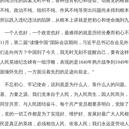
的纯洁性的因素无时不有，各种违背初心和使命、动摇党的根基
不纯、政治不纯、组织不纯、作风不纯等突出问题尚未得到根本
所以跌入违纪违法的陷阱，从根本上讲就是把初心和使命抛到九
一个人也好，一个政党也好，最难得的就是历经沧桑而初心不改
11月，第二届“读懂中国”国际会议期间，习近平总书记在会见
们走向何方？中国到了今天，我无时无刻不提醒自己，要有这样
人民英雄纪念碑有一组浮雕，表现的是1840年鸦片战争到194
面缅怀先烈，一方面沿着先烈的足迹向前走。”
不忘初心、牢记使命，说到底是为什么人、靠什么人的问题。
基、力量之源。我们党来自于人民，为人民而生，因人民而兴，
同甘共苦、与人民团结奋斗。每个共产党员都要弄明白，党除了
，党的一切工作都是为了实现好、维护好、发展好最广大人民根
民是真正的英雄，必须相信人民、依靠人民；我们永远是劳动人