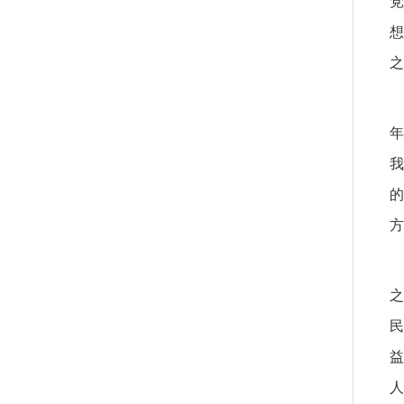
党
想
之
年
我
的
方
之
民
益
人