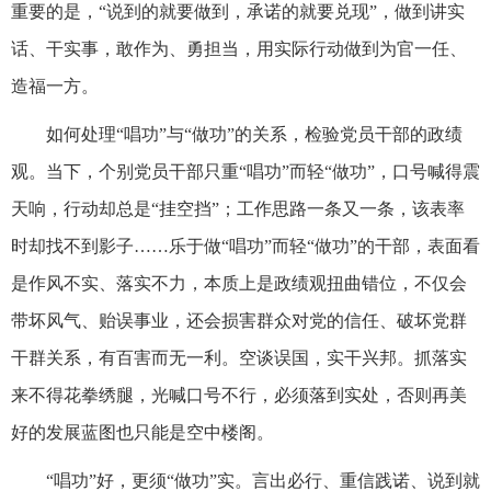
重要的是，“说到的就要做到，承诺的就要兑现”，做到讲实
话、干实事，敢作为、勇担当，用实际行动做到为官一任、
造福一方。
如何处理“唱功”与“做功”的关系，检验党员干部的政绩
观。当下，个别党员干部只重“唱功”而轻“做功”，口号喊得震
天响，行动却总是“挂空挡”；工作思路一条又一条，该表率
时却找不到影子……乐于做“唱功”而轻“做功”的干部，表面看
是作风不实、落实不力，本质上是政绩观扭曲错位，不仅会
带坏风气、贻误事业，还会损害群众对党的信任、破坏党群
干群关系，有百害而无一利。空谈误国，实干兴邦。抓落实
来不得花拳绣腿，光喊口号不行，必须落到实处，否则再美
好的发展蓝图也只能是空中楼阁。
“唱功”好，更须“做功”实。言出必行、重信践诺、说到就