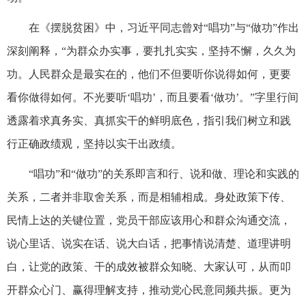
在《摆脱贫困》中，习近平同志曾对“唱功”与“做功”作出
深刻阐释，“为群众办实事，要扎扎实实，坚持不懈，久久为
功。人民群众是最实在的，他们不但要听你说得如何，更要
看你做得如何。不光要听‘唱功’，而且要看‘做功’。”字里行间
透露着求真务实、真抓实干的鲜明底色，指引我们树立和践
行正确政绩观，坚持以实干出政绩。
“唱功”和“做功”的关系即言和行、说和做、理论和实践的
关系，二者并非取舍关系，而是相辅相成。身处政策下传、
民情上达的关键位置，党员干部应该用心和群众沟通交流，
说心里话、说实在话、说大白话，把事情说清楚、道理讲明
白，让党的政策、干的成效被群众知晓、大家认可，从而叩
开群众心门、赢得理解支持，推动党心民意同频共振。更为