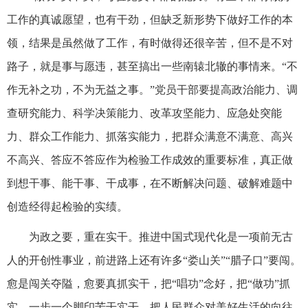
工作的真诚愿望，也有干劲，但缺乏新形势下做好工作的本
领，结果是虽然做了工作，有时做得还很辛苦，但不是不对
路子，就是事与愿违，甚至搞出一些南辕北辙的事情来。“不
作无补之功，不为无益之事。”党员干部要提高政治能力、调
查研究能力、科学决策能力、改革攻坚能力、应急处突能
力、群众工作能力、抓落实能力，把群众满意不满意、高兴
不高兴、答应不答应作为检验工作成效的重要标准，真正做
到想干事、能干事、干成事，在不断解决问题、破解难题中
创造经得起检验的实绩。
为政之要，重在实干。推进中国式现代化是一项前无古
人的开创性事业，前进路上还有许多“娄山关”“腊子口”要闯。
愈是闯关夺隘，愈要真抓实干，把“唱功”念好，把“做功”抓
实，一步一个脚印苦干实干，把人民群众对美好生活的向往