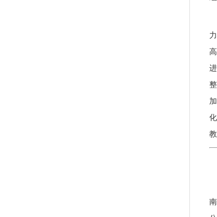
力
高
进
整
加
化
教
南