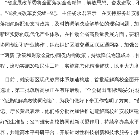
“省发展改革委将全面落实全会精神，解放思想、奋发进取，
。”省发展改革委党组书记、主任杨永君表示，在支持服务雄安
落细疏解配套支持政策，及时协调解决疏解单位的现实问题，加
新区实际的现代化产业体系。在推动全省高质量发展方面，要积
协同创新和产业协作，织密织好区域交通互联互通网络，加强公
”“两新”政策和财政金融协同促内需政策，持续降低物流成本，
程，滚动实施20项民生工程，实施常态化精准帮扶，以更大力
目前，雄安新区现代教育体系加速构建，首批疏解高校全面开
选址，第三批疏解高校正在有序启动。“全会提出‘积极稳妥分
’‘促进疏解高校协同创新’，为我们做好下步工作指明了方向。
记、厅长黄晟表示，他们将分批次加快推进疏解高校雄安校区建
好招生准备；发挥雄安高校协同创新联盟作用，持续举办高水平
养，共建高水平科研平台，开展针对性科技创新和技术服务；推