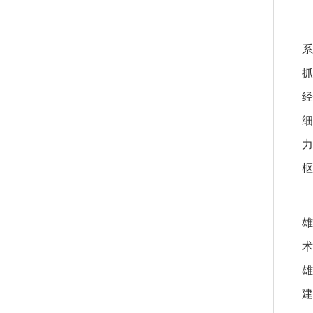
系
抓
经
细
力
枢
雄
术
雄
建