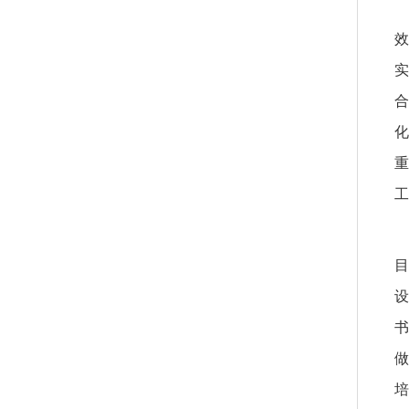
效
实
合
化
重
工
目
设
书
做
培