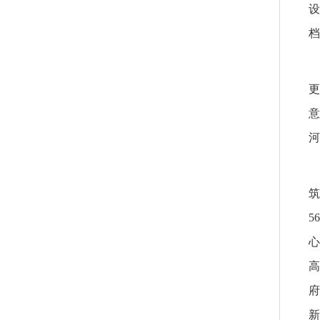
设
档
更
意
河
筑
5
心
高
府
新