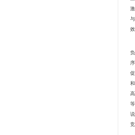
激
与
效
负
序
促
和
高
等
说
竞