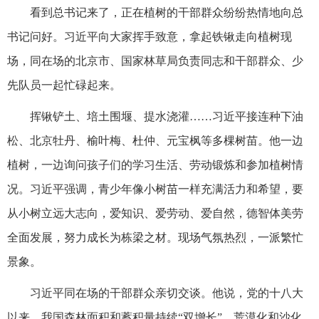
看到总书记来了，正在植树的干部群众纷纷热情地向总
书记问好。习近平向大家挥手致意，拿起铁锹走向植树现
场，同在场的北京市、国家林草局负责同志和干部群众、少
先队员一起忙碌起来。
挥锹铲土、培土围堰、提水浇灌……习近平接连种下油
松、北京牡丹、榆叶梅、杜仲、元宝枫等多棵树苗。他一边
植树，一边询问孩子们的学习生活、劳动锻炼和参加植树情
况。习近平强调，青少年像小树苗一样充满活力和希望，要
从小树立远大志向，爱知识、爱劳动、爱自然，德智体美劳
全面发展，努力成长为栋梁之材。现场气氛热烈，一派繁忙
景象。
习近平同在场的干部群众亲切交谈。他说，党的十八大
以来，我国森林面积和蓄积量持续“双增长”，荒漠化和沙化