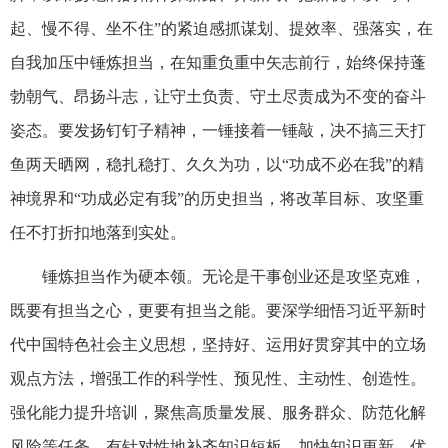
起、慢不得、坐不住”的紧迫感抓谋划、提效率、强落实，在
自我加压中锤炼担当，在知重负重中矢志前行，始终保持蓬
勃朝气、昂扬斗志，让守土负责、守土尽责成为不变的奋斗
姿态。要发扬钉钉子精神，一锤接着一锤敲，决不搞三天打
鱼两天晒网，稳扎稳打、久久为功，以“功成不必在我”的精
神境界和“功成必定有我”的历史担当，将改革目标、攻坚重
任不打折扣地落到实处。
锤炼担当作为硬本领。无论是干事创业还是攻坚克难，
既要有担当之心，更要有担当之能。要深学细悟习近平新时
代中国特色社会主义思想，坚持好、运用好贯穿其中的立场
观点方法，增强工作的科学性、预见性、主动性、创造性。
强化能力提升培训，聚焦高质量发展、服务群众、防范化解
风险等任务，有针对性地补齐知识短板、加快知识更新、优