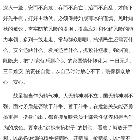
深入一些，安而不忘危，存而不忘亡，治而不忘乱，才能下
好先手棋，打好主动仗。必须保持如履薄冰的谨慎、见叶知
秋的敏锐，夯实防范风险的堤坝，提高应对和化解风险的能
力本领；多到一线走走、常与群众聊聊，搞清民生还需要什
么、安全还缺什么、发展还差什么，抓紧补短板、强弱项、
除隐患，把“万家忧乐到心头”的家国情怀转化为“一日无为、
三日难安”的责任自觉，以自己时时放心不下，确保群众放
心、安心。
鼓足担当作为精气神。人无精神则不立，国无精神则不
强。面对矛盾是否敢于斗争、善于斗争，在危急关头能否勇
挑重担、挺身而出，都直接反映党员干部党性修养和担当作
为的成色。要拿出“跳起来摘桃子”的拼劲，看准了就放开手
脚，以昂扬饱满的精神探新路、开新局、抢新机，以“等不