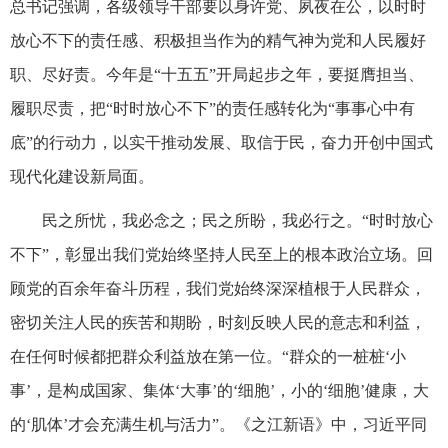
总书记强调，各级领导干部要以身许党、夙夜在公，以时时
放心不下的责任感、积极担当作为的精气神为党和人民履好
职、尽好责。今年是“十五五”开局起步之年，要挺膺担当、
履职尽责，把“时时放心不下”的责任感转化为“事事心中有
底”的行动力，以实干推动发展、取信于民，奋力开创中国式
现代化建设新局面。
民之所忧，我必念之；民之所盼，我必行之。“时时放心
不下”，彰显出我们党始终坚持人民至上的根本政治立场。回
顾党的百余年奋斗历程，我们党始终深深植根于人民群众，
密切关注人民的疾苦和期盼，时刻反映人民的意志和利益，
在任何时候都把群众利益放在第一位。“群众的一桩桩‘小
事’，是构成国家、集体‘大事’的‘细胞’，小的‘细胞’健康，大
的‘肌体’才会充满生机与活力”。《之江新语》中，习近平同