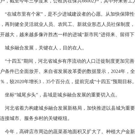
户，截至今年三季度末，公租房在保共66002户，其中外来务工人
“在城市里有个家”，是不少进城建设者的心愿。从加快保障
，再到健全灵活就业人员、农民工、新就业形态人员社保制度，
开越大，越来越多像许胜杰一样的进城“新市民”进得来、留得
城乡融合发展，关键在人，目的在人。
“十四五”期间，河北省城乡有序流动的人口迁徙制度更加完
户条件已全面放开。来自省发展改革委的数据显示，2024年，全
2％，较2020年增长3．35个百分点，提前完成“十四五”预期目标
坐标“城尾乡头”，县域是城乡融合发展的重要切入点。
河北省着力构建城乡融合发展新格局，加快推进以县城为重要
连接城市、服务乡村的关键枢纽。
今年，高碑店市周边的蔬菜基地面积又扩大了。种植大户金新