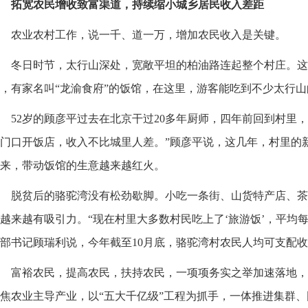
拓宽农民增收致富渠道，持续缩小城乡居民收入差距
农业农村工作，说一千、道一万，增加农民收入是关键。
冬日时节，太行山深处，宽敞平坦的柏油路连起整个村庄。这
，有家名叫“龙渝食府”的饭馆，在这里，游客能吃到不少太行
52岁的顾彦平过去在北京干过20多年厨师，四年前回到村里
门口开饭店，收入不比城里人差。”顾彦平说，这几年，村里的
来，带动饭馆的生意越来越红火。
脱贫后的骆驼湾没有松劲歇脚。小吃一条街、山货特产店、茶
越来越有吸引力。“现在村里大多数村民吃上了‘旅游饭’，平均每户
部书记顾瑞利说，今年截至10月底，骆驼湾村农民人均可支配收入
富裕农民，提高农民，扶持农民，一项项务实之举加速落地，
焦农业主导产业，以“五大千亿级”工程为抓手，一体推进集群