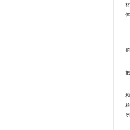
材
体
植
把
和
粮
历