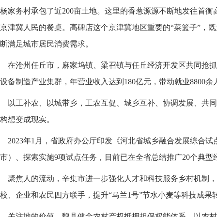
杨家务村承包了近200亩土地。这里的香葱源源不断地发往首衡
京津冀人民的餐桌。高碑店这个京津冀地区重要的“菜篮子”，
断满足城市居民消费需求。
在沧州任丘市，麻家坞镇、梁召镇与任丘经济开发区共同抢抓
设备制造产业集群，年营业收入达到180亿元，带动就业8800余
以工补农、以城带乡，工农互促、城乡互补、协调发展、共同
构想变成现实。
2023年1月，省政府办公厅印发《河北省城乡融合发展综合试
市）、探索实施9项试点任务，目前已在全省总结推广20个典型
聚焦人的流动，辛集市进一步强化人才和科技服务乡村机制，
校、企业和农民四方联手，提升“马兰1号”节水小麦等科技成果
关注地的价值，魏县健全农村产权抵押担保权能体系，以农村