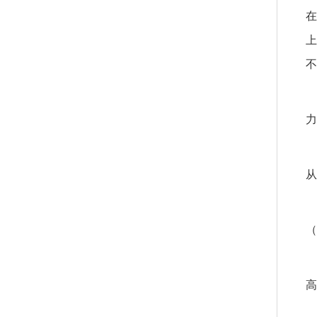
在
上
不
力
从
（
高