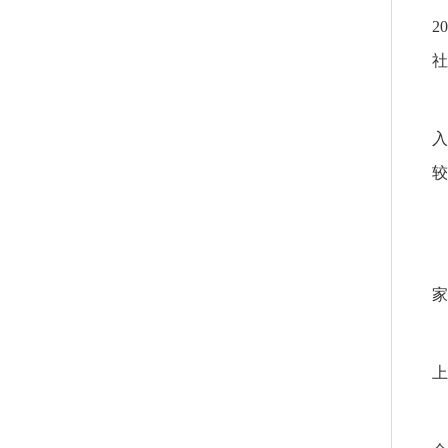
2
社
入
较
家
上