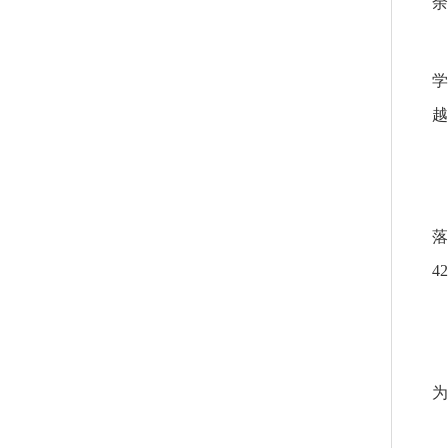
余
学
越
落
4
为