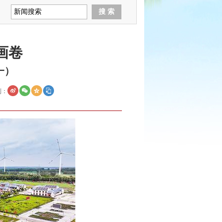
画卷
一）
到：