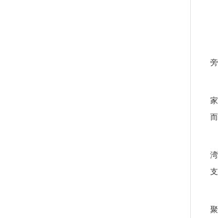
旁
家
而
湾
支
聚