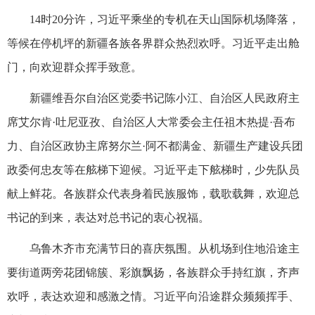
14时20分许，习近平乘坐的专机在天山国际机场降落，
等候在停机坪的新疆各族各界群众热烈欢呼。习近平走出舱
门，向欢迎群众挥手致意。
新疆维吾尔自治区党委书记陈小江、自治区人民政府主
席艾尔肯·吐尼亚孜、自治区人大常委会主任祖木热提·吾布
力、自治区政协主席努尔兰·阿不都满金、新疆生产建设兵团
政委何忠友等在舷梯下迎候。习近平走下舷梯时，少先队员
献上鲜花。各族群众代表身着民族服饰，载歌载舞，欢迎总
书记的到来，表达对总书记的衷心祝福。
乌鲁木齐市充满节日的喜庆氛围。从机场到住地沿途主
要街道两旁花团锦簇、彩旗飘扬，各族群众手持红旗，齐声
欢呼，表达欢迎和感激之情。习近平向沿途群众频频挥手、