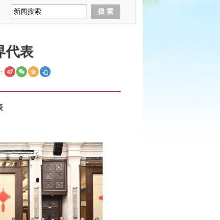
界代表
：
表