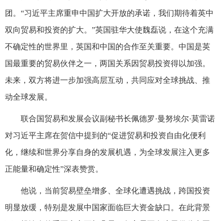
团。“习近平主席重申中国扩大开放的承诺，我们期待着英中
双向贸易和投资的扩大。”英国驻华大使魏磊说，在这个充满
不确定性的世界里，英国和中国的合作至关重要。中国是英
国最重要的贸易伙伴之一，两国关系因贸易投资得以加强。
未来，双方将进一步加强高层互动，共同应对全球挑战、推
动全球发展。
联合国贸易和发展会议副秘书长佩德罗·曼努埃尔·莫雷诺
对习近平主席在贺信中提到的“促进贸易和投资自由化便利
化，继续和世界分享自身的发展机遇，为全球发展注入更多
正能量和确定性”深表赞赏。
他说，当前贸易壁垒增多、全球化遭遇挑战，跨国投资
明显放缓，特别是发展中国家面临巨大资金缺口。在此背景