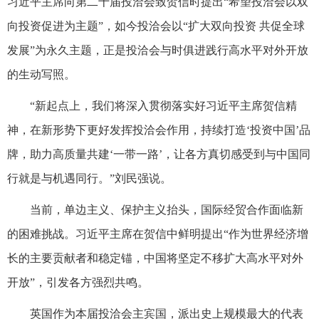
习近平主席向第二十届投洽会致贺信时提出“希望投洽会以双
向投资促进为主题”，如今投洽会以“扩大双向投资 共促全球
发展”为永久主题，正是投洽会与时俱进践行高水平对外开放
的生动写照。
“新起点上，我们将深入贯彻落实好习近平主席贺信精
神，在新形势下更好发挥投洽会作用，持续打造‘投资中国’品
牌，助力高质量共建‘一带一路’，让各方真切感受到与中国同
行就是与机遇同行。”刘民强说。
当前，单边主义、保护主义抬头，国际经贸合作面临新
的困难挑战。习近平主席在贺信中鲜明提出“作为世界经济增
长的主要贡献者和稳定锚，中国将坚定不移扩大高水平对外
开放”，引发各方强烈共鸣。
英国作为本届投洽会主宾国，派出史上规模最大的代表