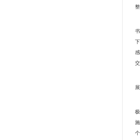
整
书
下
感
交
展
极
施
个