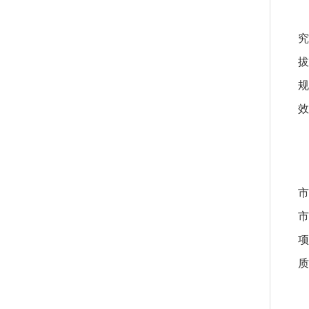
究
拔
规
效
市
市
项
质