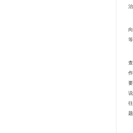
治
向
等
查
作
要
说
往
题