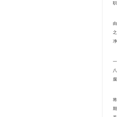
职
由
之
净
一
八
腐
将
期