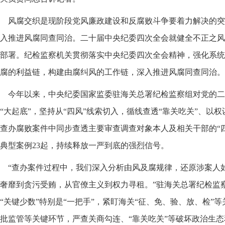
风腐交织是现阶段党风廉政建设和反腐败斗争要着力解决的突
入推进风腐同查同治。二十届中央纪委四次全会就健全不正之风
部署。纪检监察机关贯彻落实中央纪委四次全会精神，强化系统
腐的利益链，构建由腐纠风的工作链，深入推进风腐同查同治。
今年以来，中央纪委国家监委驻海关总署纪检监察组对党的二
“大起底”，坚持从“四风”线索切入，循线查透“靠关吃关”、以
查办腐败案件中同步查透主要审查调查对象本人及相关干部的“
典型案例23起，持续释放一严到底的强烈信号。
“查办案件过程中，我们深入分析由风及腐规律，还原涉案人
奢靡到贪污受贿，从官僚主义到权力寻租。”驻海关总署纪检监
“关键少数”特别是“一把手”，紧盯海关“征、免、验、放、检”
批监管等关键环节，严查关商勾连、“靠关吃关”等破坏政治生