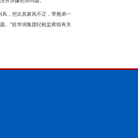
法并涉嫌犯罪问题。
纠风，挖出其家风不正，带胞弟一
题。”驻华润集团纪检监察组有关