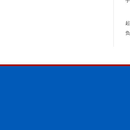
手
起
负