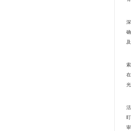
深
确
及
索
在
光
活
盯
审