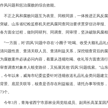
作风问题和惩治腐败的综合效能。
不正之风和腐败问题互为表里、同根同源，一体推进正风反腐
突破。山东省纪检监察机关把风腐同查同治要求贯穿信访举报、
各方面全过程，做到同研判、同调查、同审理，坚决破除风腐相
“一方面，对‘四风’问题中存在‘小圈子’吃喝、收受大额礼品
清问题性质、查清关联人员、查清利益关系，深挖细查背后的腐
为腐败案件必谈必问内容，着重从违规吃喝、收礼等方面查清行
审查调查对象本人蜕变路径，又拓展其他‘四风’问题线索。”山
，今年以来，威海市纪委监委针对违规收送礼品礼金类问题建立“
背景、底层关联等，核查是否存在利益输送、请托办事等情形，
73个。
今年3月，青海省西宁市原林业局党组成员、副局长高某某因