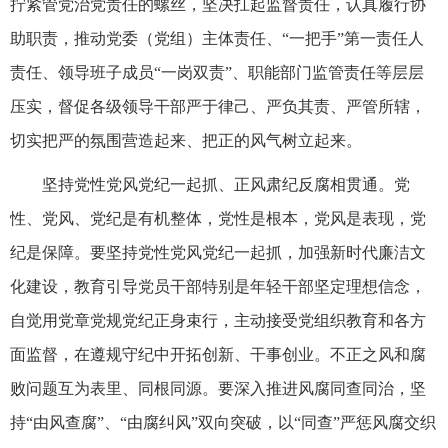
拧紧管党治党责任的螺丝，坚决扛起监督责任，认真履行协
助职责，推动党委（党组）主体责任、“一把手”第一责任人
责任、领导班子成员“一岗双责”、职能部门监管责任等层层
压实，督促各级领导干部严于律己、严负其责、严管所辖，
切实把严的氛围营造起来、把正的风气树立起来。
坚持党性党风党纪一起抓、正风肃纪反腐相贯通。党
性、党风、党纪是有机整体，党性是根本，党风是表现，党
纪是保障。要坚持党性党风党纪一起抓，加强新时代廉洁文
化建设，教育引导党员干部特别是年轻干部坚定理想信念，
自觉用党章党规党纪正身束行，主动接受党组织教育和各方
面监督，在遵规守纪中开拓创新、干事创业。不正之风和腐
败问题互为表里、同根同源。要深入推进风腐同查同治，坚
持“由风查腐”、“由腐纠风”双向突破，以“同查”严惩风腐交织