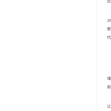
出
2
察
代
壤
前
让