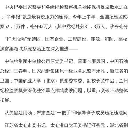
中央纪委国家监委和各级纪检监察机关始终保持反腐败永远在
，“半年报”就是最有说服力的诠释。今年上半年，全国纪检监察机
案52．1万件，处分42万人（其中党纪处分31．3万人、政务处分
“打虎拍蝇”无禁区，国有企业、工程建设、能源、消防、高
源富集领域系统整治正在深入推进——
中储粮集团中储棉公司原党委书记、董事长廉凤国，中国石油
总经理王春明，国家能源集团原一级业务总监严永胜，浙江省消
卫国，中国矿业大学（北京）原党委常委、副校长范中启，兰州
纪检监察机关深化整治重点领域腐败问题，以重点突破带动整体
拓展。
从关键处用劲，严肃查处“一把手”和领导班子成员违纪违法问
江苏省太仓市委书记、太仓港口党工委书记汪香元，湖北省荆