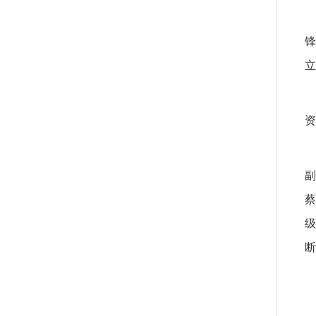
锋
立
资
副
蔡
级
断