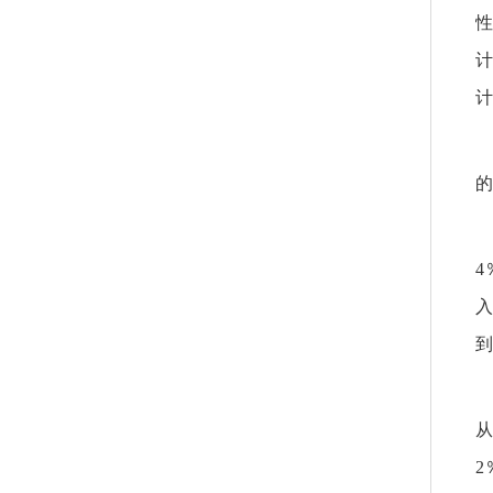
性
计
计
的
4
入
到
从
2