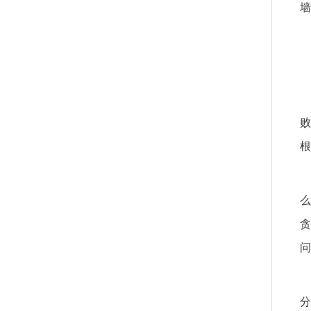
墙
败
根
么
贪
问
分