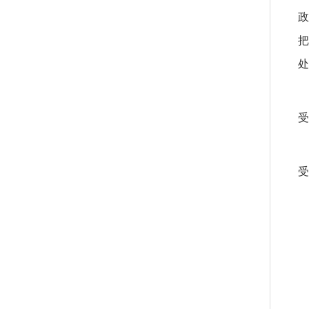
政
把
处
受
受