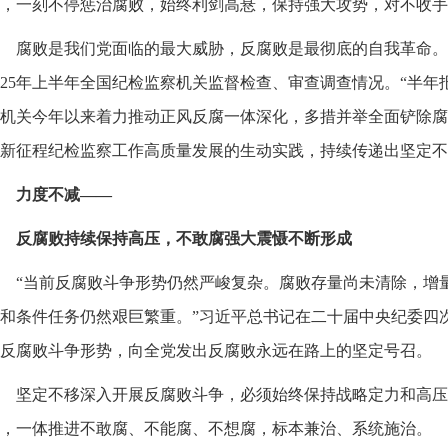
，一刻不停惩治腐败，始终利剑高悬，保持强大攻势，对不收手
腐败是我们党面临的最大威胁，反腐败是最彻底的自我革命。
025年上半年全国纪检监察机关监督检查、审查调查情况。“半年
机关今年以来着力推动正风反腐一体深化，多措并举全面铲除腐
新征程纪检监察工作高质量发展的生动实践，持续传递出坚定不
力度不减——
反腐败持续保持高压，不敢腐强大震慑不断形成
“当前反腐败斗争形势仍然严峻复杂。腐败存量尚未清除，增
和条件任务仍然艰巨繁重。”习近平总书记在二十届中央纪委四
反腐败斗争形势，向全党发出反腐败永远在路上的坚定号召。
坚定不移深入开展反腐败斗争，必须始终保持战略定力和高压
，一体推进不敢腐、不能腐、不想腐，标本兼治、系统施治。