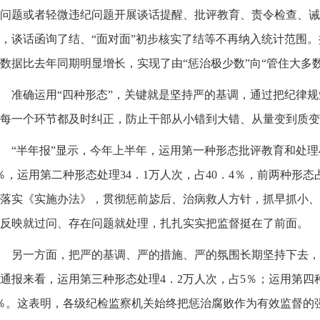
问题或者轻微违纪问题开展谈话提醒、批评教育、责令检查、诫
，谈话函询了结、“面对面”初步核实了结等不再纳入统计范围。
数据比去年同期明显增长，实现了由“惩治极少数”向“管住大多
准确运用“四种形态”，关键就是坚持严的基调，通过把纪律
每一个环节都及时纠正，防止干部从小错到大错、从量变到质变
“半年报”显示，今年上半年，运用第一种形态批评教育和处理4
％，运用第二种形态处理34．1万人次，占40．4％，前两种形态
落实《实施办法》，贯彻惩前毖后、治病救人方针，抓早抓小、
反映就过问、存在问题就处理，扎扎实实把监督挺在了前面。
另一方面，把严的基调、严的措施、严的氛围长期坚持下去，
通报来看，运用第三种形态处理4．2万人次，占5％；运用第四种
％。这表明，各级纪检监察机关始终把惩治腐败作为有效监督的