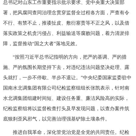
总书记对山东工作重要指示批示要求、党中央重大决策部
署，把风腐同查同治理念贯穿监督全过程各方面，严查有令
不行、有禁不止，推诿扯皮、敷衍塞责等不正之风，以及借
落实政策之机贪污侵占、利益输送等腐败问题，着力清淤排
障，监督推动“国之大者”落地见效。
“按照习近平总书记指明的方向，把严的基调、严的措
施、严的氛围长期坚持下去，对违纪违法问题坚决处理、露
头就打，一步不停歇、半步不退让。”中央纪委国家监委驻中
国南水北调集团有限公司纪检监察组组长张凯表示，针对南
水北调集团组建时间短、建设任务重、廉洁风险高的实际，
纪检监察组将以监督检查打头及早发现问题，以查办案件筑
底狠刹歪风邪气，以完善治理强基铲除土壤条件。
推进自我革命，深化管党治党是全党的共同责任。纪检