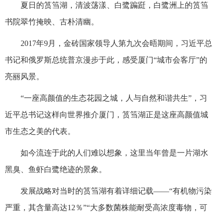
夏日的筼筜湖，清波荡漾、白鹭蹁跹，白鹭洲上的筼筜
书院翠竹掩映、古朴清幽。
2017年9月，金砖国家领导人第九次会晤期间，习近平总
书记和俄罗斯总统普京漫步于此，感受厦门“城市会客厅”的
亮丽风景。
“一座高颜值的生态花园之城，人与自然和谐共生”，习
近平总书记这样向世界推介厦门，筼筜湖正是这座高颜值城
市生态之美的代表。
如今流连于此的人们难以想象，这里当年曾是一片湖水
黑臭、鱼虾白鹭绝迹的景象。
发展战略对当时的筼筜湖有着详细记载——“有机物污染
严重，其含量高达12％”“大多数菌株能耐受高浓度毒物，可