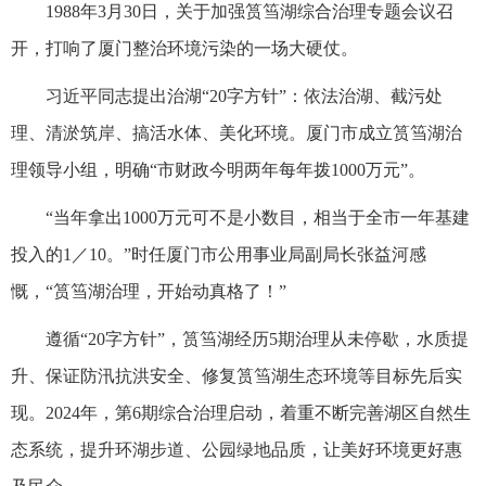
1988年3月30日，关于加强筼筜湖综合治理专题会议召
开，打响了厦门整治环境污染的一场大硬仗。
习近平同志提出治湖“20字方针”：依法治湖、截污处
理、清淤筑岸、搞活水体、美化环境。厦门市成立筼筜湖治
理领导小组，明确“市财政今明两年每年拨1000万元”。
“当年拿出1000万元可不是小数目，相当于全市一年基建
投入的1／10。”时任厦门市公用事业局副局长张益河感
慨，“筼筜湖治理，开始动真格了！”
遵循“20字方针”，筼筜湖经历5期治理从未停歇，水质提
升、保证防汛抗洪安全、修复筼筜湖生态环境等目标先后实
现。2024年，第6期综合治理启动，着重不断完善湖区自然生
态系统，提升环湖步道、公园绿地品质，让美好环境更好惠