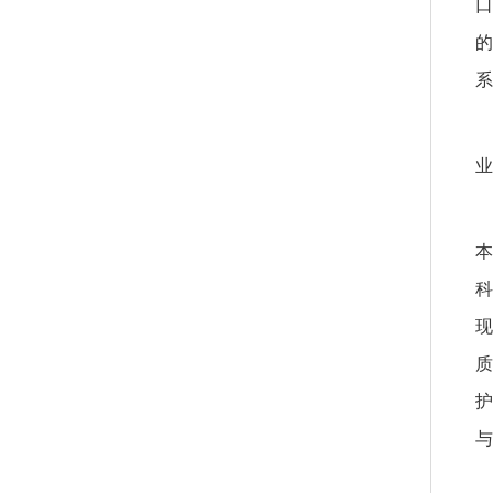
口
的
系
业
本
科
现
质
护
与