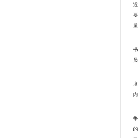
近
要
量
书
员
度
内
争
的