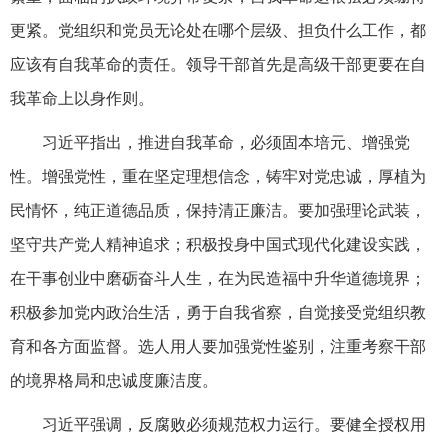
更紧。党组织和党员无论处在哪个层级、担负什么工作，都
应该有自我革命的责任。领导干部首先是高级干部更要在自
我革命上以身作则。
习近平指出，推进自我革命，必须固本培元、增强党
性。增强党性，重在坚定理想信念，铸牢对党忠诚，厚植为
民情怀，纯正道德品质，保持清正廉洁。要加强理论武装，
坚守共产党人精神追求；积极投身中国式现代化建设实践，
在干事创业中磨砺奋斗人生，在为民造福中升华道德境界；
积极参加党内政治生活，勇于自我省察，自觉接受党组织教
育和各方面监督。选人用人要加强党性鉴别，注重考察干部
的境界格局和忠诚度廉洁度。
习近平强调，反腐败必须规范权力运行。要健全授权用