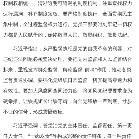
权制权相统一、清晰透明可追溯的制度机制，注重查找权力
运行漏洞、补齐制度短板。要严格制度执行，全面贯彻民主
集中制，全过程监督权力运行。党员干部要时刻牢记一切权
力都是人民赋予的，始终敬畏人民、敬畏组织、敬畏法纪。
习近平指出，从严监督执纪是党的自我革命的利器，对
违纪违法问题必须坚决处理。要把党内监督和人民监督结合
起来，重视发挥群众监督、舆论监督“前哨”作用，推动各类
监督贯通协调。要强化党组织日常监督，切实提高穿透力和
有效性。要加大风腐同查同治力度，将党风党纪硬要求变为
硬举措、让铁规矩长出铁牙齿，向全党释放一严到底、寸步
不让的信号，形成震慑效应。
习近平强调，管党治党的主体责任、监督责任、第一责
任人责任、“一岗双责”等构成完整的责任链条，每一种责任