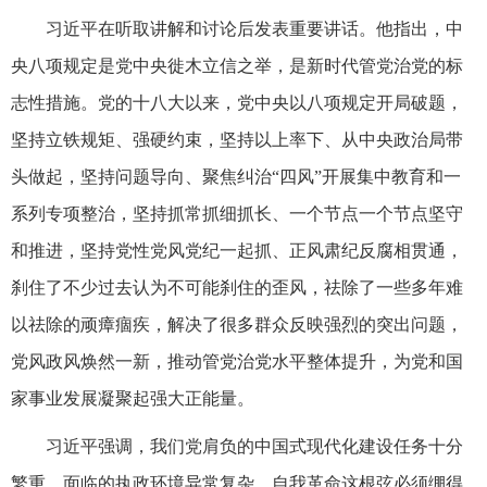
习近平在听取讲解和讨论后发表重要讲话。他指出，中
央八项规定是党中央徙木立信之举，是新时代管党治党的标
志性措施。党的十八大以来，党中央以八项规定开局破题，
坚持立铁规矩、强硬约束，坚持以上率下、从中央政治局带
头做起，坚持问题导向、聚焦纠治“四风”开展集中教育和一
系列专项整治，坚持抓常抓细抓长、一个节点一个节点坚守
和推进，坚持党性党风党纪一起抓、正风肃纪反腐相贯通，
刹住了不少过去认为不可能刹住的歪风，祛除了一些多年难
以祛除的顽瘴痼疾，解决了很多群众反映强烈的突出问题，
党风政风焕然一新，推动管党治党水平整体提升，为党和国
家事业发展凝聚起强大正能量。
习近平强调，我们党肩负的中国式现代化建设任务十分
繁重，面临的执政环境异常复杂，自我革命这根弦必须绷得