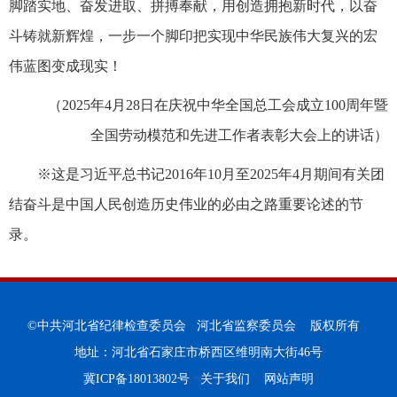
脚踏实地、奋发进取、拼搏奉献，用创造拥抱新时代，以奋
斗铸就新辉煌，一步一个脚印把实现中华民族伟大复兴的宏
伟蓝图变成现实！
（2025年4月28日在庆祝中华全国总工会成立100周年暨
全国劳动模范和先进工作者表彰大会上的讲话）
※这是习近平总书记2016年10月至2025年4月期间有关团
结奋斗是中国人民创造历史伟业的必由之路重要论述的节
录。
©中共河北省纪律检查委员会 河北省监察委员会 版权所有
地址：河北省石家庄市桥西区维明南大街46号
冀ICP备18013802号
关于我们
网站声明