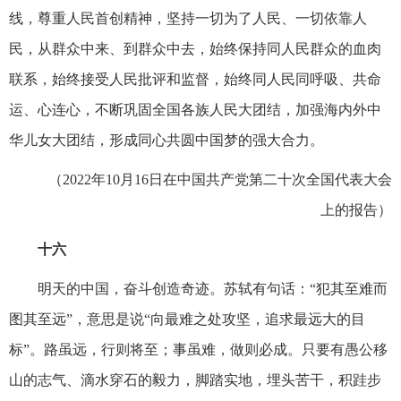
线，尊重人民首创精神，坚持一切为了人民、一切依靠人
民，从群众中来、到群众中去，始终保持同人民群众的血肉
联系，始终接受人民批评和监督，始终同人民同呼吸、共命
运、心连心，不断巩固全国各族人民大团结，加强海内外中
华儿女大团结，形成同心共圆中国梦的强大合力。
（2022年10月16日在中国共产党第二十次全国代表大会
上的报告）
十六
明天的中国，奋斗创造奇迹。苏轼有句话：“犯其至难而
图其至远”，意思是说“向最难之处攻坚，追求最远大的目
标”。路虽远，行则将至；事虽难，做则必成。只要有愚公移
山的志气、滴水穿石的毅力，脚踏实地，埋头苦干，积跬步