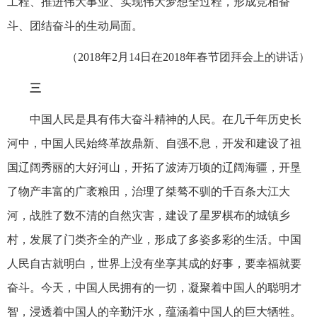
工程、推进伟大事业、实现伟大梦想全过程，形成竞相奋
斗、团结奋斗的生动局面。
（2018年2月14日在2018年春节团拜会上的讲话）
三
中国人民是具有伟大奋斗精神的人民。在几千年历史长
河中，中国人民始终革故鼎新、自强不息，开发和建设了祖
国辽阔秀丽的大好河山，开拓了波涛万顷的辽阔海疆，开垦
了物产丰富的广袤粮田，治理了桀骜不驯的千百条大江大
河，战胜了数不清的自然灾害，建设了星罗棋布的城镇乡
村，发展了门类齐全的产业，形成了多姿多彩的生活。中国
人民自古就明白，世界上没有坐享其成的好事，要幸福就要
奋斗。今天，中国人民拥有的一切，凝聚着中国人的聪明才
智，浸透着中国人的辛勤汗水，蕴涵着中国人的巨大牺牲。