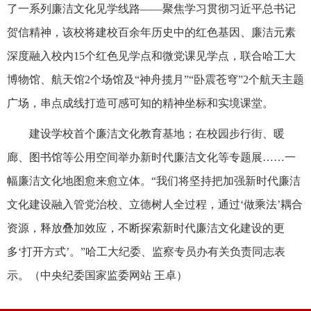
了一系列廉洁文化见学线路——聚焦学习贯彻习近平总书记
贺信精神，该校将建校百余年历史中的红色基因、廉洁元素
深度融入校内15个红色见学点和微党课见学点，联合哈工大
博物馆、航天馆2个场馆及“神舟揽月”“卧震苍穹”2个航天主题
广场，串点成线打造可感可知的精神坐标和实境课堂。
建设学校首个廉洁文化教育基地；在校园步行街、暖
廊、图书馆等公用空间举办新时代廉洁文化等专题展……一
幅廉洁文化地图愈来愈立体。“我们将坚持把加强新时代廉洁
文化建设融入管党治校、立德树人全过程，通过‘做乘法’耦合
资源，释放叠加效应，不断探索新时代廉洁文化建设的更
多‘打开方式’。”哈工大纪委、监察专员办有关负责同志表
示。（中央纪委国家监委网站 王卓）