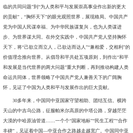
临的共同问题”到“为人类和平与发展崇高事业作出新的更大
的贡献”，“胸怀天下”的眼光观照世界，展现格局。中国共产
党为中国人民谋幸福、为中华民族谋复兴，也为人类谋进
步、为世界谋大同。在外交实践中，中国共产党人坚持胸怀
天下，将“己欲立而立人，己欲达而达人”“兼相爱，交相利”的
价值理念推向世界。从倡导和平共处五项原则，到作出“和平
和发展是当代世界的两大问题”重大判断，再到推动构建人类
命运共同体，世界领略了中国共产党人兼善天下的广阔胸
怀，见证了中国为人类和平与发展作出的巨大贡献。
30多年来，中国同中亚国家守望相助、团结互信。横跨
天山的中吉乌公路，征服帕米尔高原的中塔公路，穿越茫茫
大漠的中哈原油管道……一个个“国家地标”“民生工程”“合作
丰碑”，见证着中国—中亚合作之路越走越宽广。中国同中亚