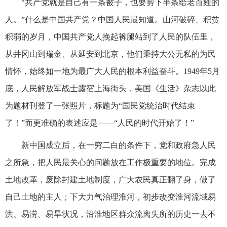
“共产党就是自己有一条被子，也要剪下半条给老百姓的
人。”什么是中国共产党？中国人民最知道。山河破碎、积贫
积弱的岁月，中国共产党人挽起裤腿站到了人民的队伍里，
从井冈山到瑞金、从延安到北京，他们秉持大公无私的为民
情怀，始终如一地为最广大人民的根本利益奋斗。1949年5月
底，人民解放军战士露宿上海街头，美国《生活》杂志以此
为题材刊登了一张照片，标题为“国民党统治时代结束
了！”而更准确的表述应是——“人民的时代开始了！”
新中国成立后，在一穷二白的条件下，党和政府急人民
之所急，把人民最关心的问题放在工作极重要的地位。完成
土地改革，废除封建土地制度，广大农民真正翻了身，做了
自己土地的主人；下大力气治理淮河，初步改变淮河流域易
洪、易涝、易旱状况，沿淮地区群众流离失所的历史一去不