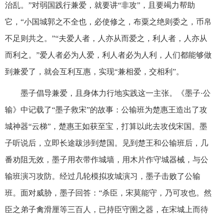
治乱。”对弱国践行兼爱，就要讲“非攻”，且要竭力帮助
它，“小国城郭之不全也，必使修之，布粟之绝则委之，币帛
不足则共之。”“夫爱人者，人亦从而爱之，利人者，人亦从
而利之。”爱人者必为人爱，利人者必为人利，人们都能够做
到兼爱了，就会互利互惠，实现“兼相爱，交相利”。
墨子倡导兼爱，且身体力行地实践这一主张。《墨子·公
输》中记载了“墨子救宋”的故事：公输班为楚惠王造出了攻
城神器“云梯”，楚惠王如获至宝，打算以此去攻伐宋国。墨
子听说后，立即长途跋涉到楚国。见到楚王和公输班后，几
番劝阻无效，墨子用衣带作城墙，用木片作守城器械，与公
输班演习攻防。经过几轮模拟攻城演习，墨子击败了公输
班。面对威胁，墨子回答：“杀臣，宋莫能守，乃可攻也。然
臣之弟子禽滑厘等三百人，已持臣守圉之器，在宋城上而待