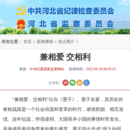
所在位置：
首页
>
新闻播报
>
焦点图片
>
兼相爱 交相利
来源：
中央纪委国家监委网站
发布时间：
2025-06-20 08:50:19
分享到：
“兼相爱，交相利”出自《墨子》。墨子名翟，其所处的
春秋战国是一个社会动荡和变革的时代，诸侯割据、相互攻
伐、连年征战，恃强凌弱、大国吞并小国的事情时常发生。
亲身感受着战争带来的离乱痛苦，墨子指出造成“强之劫弱，