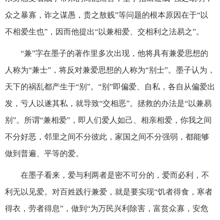
众之暴寡，诈之谋愚，贵之敖贱”等问题的根本原因在于“以
不相爱生也”，因而他提出“以兼相爱、交相利之法易之”。
“兼”字在墨子的著作里多次出现，他将具有兼爱思想的
人称为“兼士”，将反对兼爱思想的人称为“别士”。墨子认为，
天下的祸乱都产生于“别”。“别”即偏爱、自私，各自从偏爱出
发，亏人以遂其私，就导致“交相恶”。拯救的办法是“以兼易
别”。所谓“兼相爱”，即人们爱人如己、相亲相爱，你我之间
不分好恶，邻里之间不分彼此，家国之间不分强弱，都能够
做到普遍、平等的爱。
在墨子看来，爱与利两者是密不可分的，爱而必利，不
利无以见爱。对百姓践行兼爱，就是要实现“饥者得食，寒者
得衣，劳者得息”，做到“为万民兴利除害，富贫众寡，安危