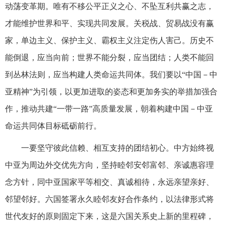
动荡变革期。唯有不移公平正义之心、不坠互利共赢之志，
才能维护世界和平、实现共同发展。关税战、贸易战没有赢
家，单边主义、保护主义、霸权主义注定伤人害己。历史不
能倒退，应当向前；世界不能分裂，应当团结；人类不能回
到丛林法则，应当构建人类命运共同体。我们要以“中国－中
亚精神”为引领，以更加进取的姿态和更加务实的举措加强合
作，推动共建“一带一路”高质量发展，朝着构建中国－中亚
命运共同体目标砥砺前行。
一要坚守彼此信赖、相互支持的团结初心。中方始终视
中亚为周边外交优先方向，坚持睦邻安邻富邻、亲诚惠容理
念方针，同中亚国家平等相交、真诚相待，永远亲望亲好、
邻望邻好。六国签署永久睦邻友好合作条约，以法律形式将
世代友好的原则固定下来，这是六国关系史上新的里程碑，