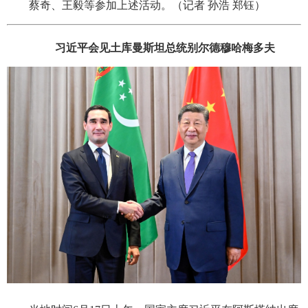
蔡奇、王毅等参加上述活动。（记者 孙浩 郑钰）
习近平会见土库曼斯坦总统别尔德穆哈梅多夫