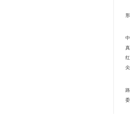
形
中
真
红
尖
路
委