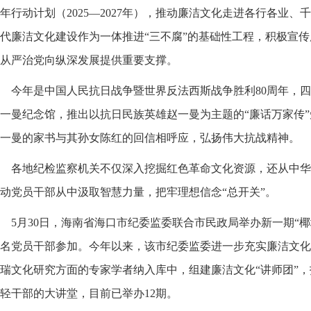
年行动计划（2025—2027年），推动廉洁文化走进各行各业
代廉洁文化建设作为一体推进“三不腐”的基础性工程，积极宣
从严治党向纵深发展提供重要支撑。
今年是中国人民抗日战争暨世界反法西斯战争胜利80周年，
一曼纪念馆，推出以抗日民族英雄赵一曼为主题的“廉话万家传
一曼的家书与其孙女陈红的回信相呼应，弘扬伟大抗战精神。
各地纪检监察机关不仅深入挖掘红色革命文化资源，还从中华
动党员干部从中汲取智慧力量，把牢理想信念“总开关”。
5月30日，海南省海口市纪委监委联合市民政局举办新一期“
名党员干部参加。今年以来，该市纪委监委进一步充实廉洁文化
瑞文化研究方面的专家学者纳入库中，组建廉洁文化“讲师团”，
轻干部的大讲堂，目前已举办12期。