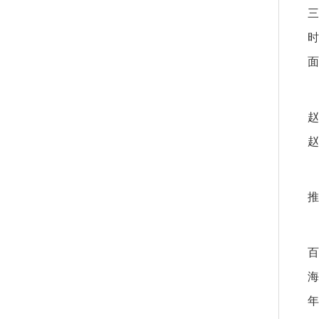
三
时
面
赵
赵
推
百
海
年