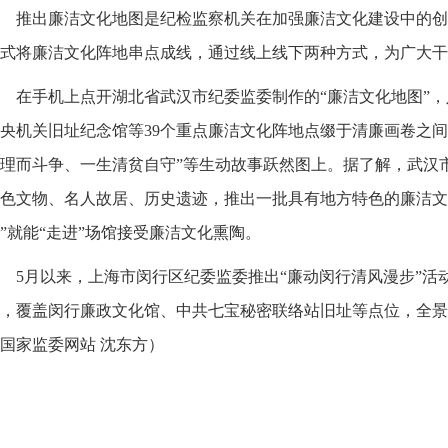
推出廉洁文化地图是纪检监察机关在加强廉洁文化建设中的创
式将廉洁文化阵地串点成线，通过线上线下两种方式，为广大干
在手机上点开湖北省武汉市纪委监委制作的“廉洁文化地图”
央机关旧址纪念馆等39个重点廉洁文化阵地点缀于清廉画卷之间
理而斗争、一生清贫自守”等生动故事跃然图上。据了解，武汉
色文物、名人故居、历史遗迹，推出一批具有地方特色的廉洁文
”就能“走进”场馆接受廉洁文化熏陶。
5月以来，上海市闵行区纪委监委推出“廉动闵行清风漫步”活
，覆盖闵行廉政文化馆、中共七宝秘密联络站旧址等点位，全景
国家监委网站 沈东方
）