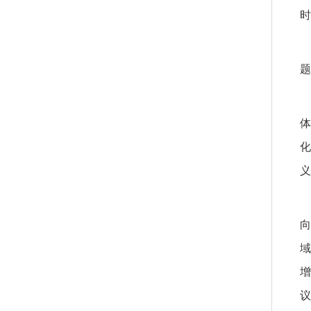
时
题
体
化
义
向
域
增
议