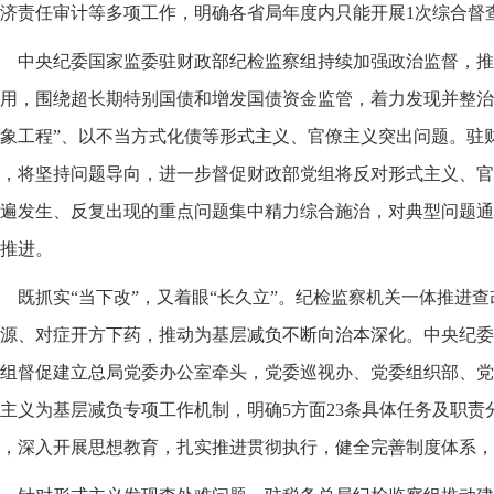
济责任审计等多项工作，明确各省局年度内只能开展1次综合督
中央纪委国家监委驻财政部纪检监察组持续加强政治监督，推
用，围绕超长期特别国债和增发国债资金监管，着力发现并整治搞
象工程”、以不当方式化债等形式主义、官僚主义突出问题。驻
，将坚持问题导向，进一步督促财政部党组将反对形式主义、官
遍发生、反复出现的重点问题集中精力综合施治，对典型问题通
推进。
既抓实“当下改”，又着眼“长久立”。纪检监察机关一体推进
源、对症开方下药，推动为基层减负不断向治本深化。中央纪委
组督促建立总局党委办公室牵头，党委巡视办、党委组织部、党
主义为基层减负专项工作机制，明确5方面23条具体任务及职责
，深入开展思想教育，扎实推进贯彻执行，健全完善制度体系，