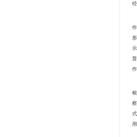
经
作
形
示
普
作
根
察
式
用