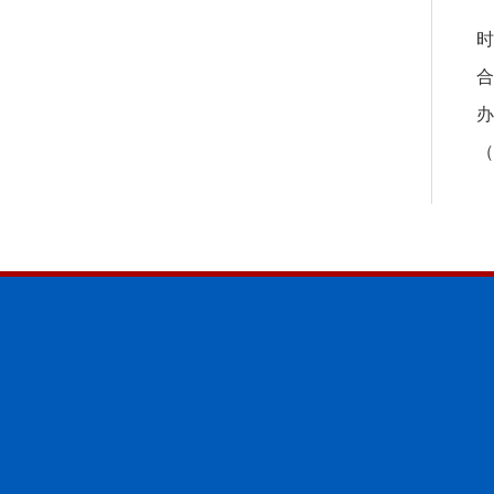
时
合
办
（