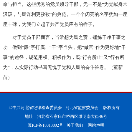
命与担当。这些优秀的党员领导干部，无一不是“为党献身常
汲汲，与民谋利更孜孜”的典范。一个个闪亮的名字犹如一座
座丰碑，为我们立起了共产党员应有的样子。
对于党员干部而言，当常想为民之责，锤炼干净干事之
功，做到“廉”字打底、“干”字当头，把“做官”作为更好地“干
事”的途径，规范用权、积极作为，既“行有所止”又“行有所
为”，以实际行动书写无愧于党和人民的奋斗答卷。（董新
苗）
©中共河北省纪律检查委员会 河北省监察委员会 版权所有
地址：河北省石家庄市桥西区维明南大街46号
冀ICP备18013802号
关于我们
网站声明