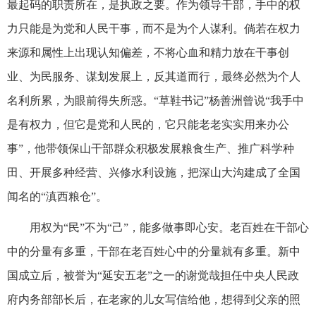
最起码的职责所在，是执政之要。作为领导干部，手中的权
力只能是为党和人民干事，而不是为个人谋利。倘若在权力
来源和属性上出现认知偏差，不将心血和精力放在干事创
业、为民服务、谋划发展上，反其道而行，最终必然为个人
名利所累，为眼前得失所惑。“草鞋书记”杨善洲曾说“我手中
是有权力，但它是党和人民的，它只能老老实实用来办公
事”，他带领保山干部群众积极发展粮食生产、推广科学种
田、开展多种经营、兴修水利设施，把深山大沟建成了全国
闻名的“滇西粮仓”。
用权为“民”不为“己”，能多做事即心安。老百姓在干部心
中的分量有多重，干部在老百姓心中的分量就有多重。新中
国成立后，被誉为“延安五老”之一的谢觉哉担任中央人民政
府内务部部长后，在老家的儿女写信给他，想得到父亲的照