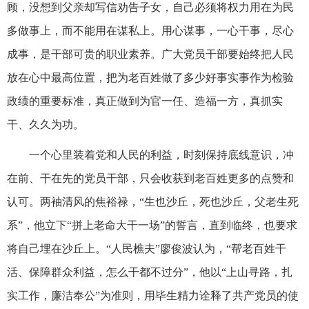
顾，没想到父亲却写信劝告子女，自己必须将权力用在为民
多做事上，而不能用在谋私上。用心谋事，一心干事，尽心
成事，是干部可贵的职业素养。广大党员干部要始终把人民
放在心中最高位置，把为老百姓做了多少好事实事作为检验
政绩的重要标准，真正做到为官一任、造福一方，真抓实
干、久久为功。
一个心里装着党和人民的利益，时刻保持底线意识，冲
在前、干在先的党员干部，只会收获到老百姓更多的点赞和
认可。两袖清风的焦裕禄，“生也沙丘，死也沙丘，父老生死
系”，他立下“拼上老命大干一场”的誓言，直到临终，也要求
将自己埋在沙丘上。“人民樵夫”廖俊波认为，“帮老百姓干
活、保障群众利益，怎么干都不过分”，他以“上山寻路，扎
实工作，廉洁奉公”为准则，用毕生精力诠释了共产党员的使