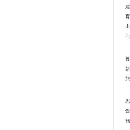
建
育
出
向
要
新
旅
思
设
施