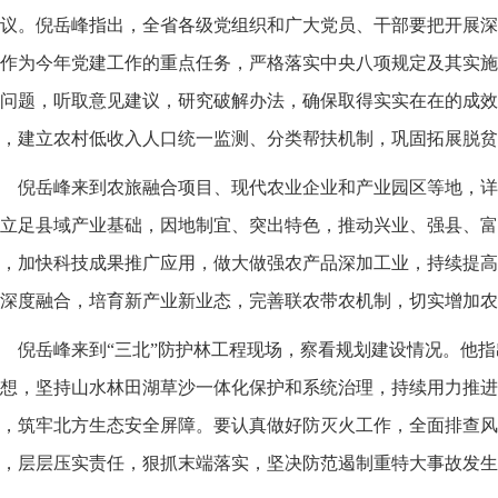
议。倪岳峰指出，全省各级党组织和广大党员、干部要把开展深
作为今年党建工作的重点任务，严格落实中央八项规定及其实施
问题，听取意见建议，研究破解办法，确保取得实实在在的成效
，建立农村低收入人口统一监测、分类帮扶机制，巩固拓展脱贫
倪岳峰来到农旅融合项目、现代农业企业和产业园区等地，详
立足县域产业基础，因地制宜、突出特色，推动兴业、强县、富
，加快科技成果推广应用，做大做强农产品深加工业，持续提高
深度融合，培育新产业新业态，完善联农带农机制，切实增加农
倪岳峰来到“三北”防护林工程现场，察看规划建设情况。他
想，坚持山水林田湖草沙一体化保护和系统治理，持续用力推进
，筑牢北方生态安全屏障。要认真做好防灭火工作，全面排查风
，层层压实责任，狠抓末端落实，坚决防范遏制重特大事故发生