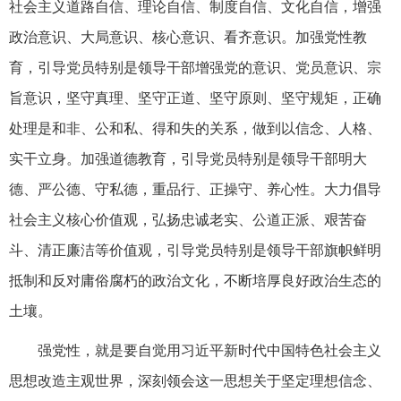
社会主义道路自信、理论自信、制度自信、文化自信，增强
政治意识、大局意识、核心意识、看齐意识。加强党性教
育，引导党员特别是领导干部增强党的意识、党员意识、宗
旨意识，坚守真理、坚守正道、坚守原则、坚守规矩，正确
处理是和非、公和私、得和失的关系，做到以信念、人格、
实干立身。加强道德教育，引导党员特别是领导干部明大
德、严公德、守私德，重品行、正操守、养心性。大力倡导
社会主义核心价值观，弘扬忠诚老实、公道正派、艰苦奋
斗、清正廉洁等价值观，引导党员特别是领导干部旗帜鲜明
抵制和反对庸俗腐朽的政治文化，不断培厚良好政治生态的
土壤。
强党性，就是要自觉用习近平新时代中国特色社会主义
思想改造主观世界，深刻领会这一思想关于坚定理想信念、