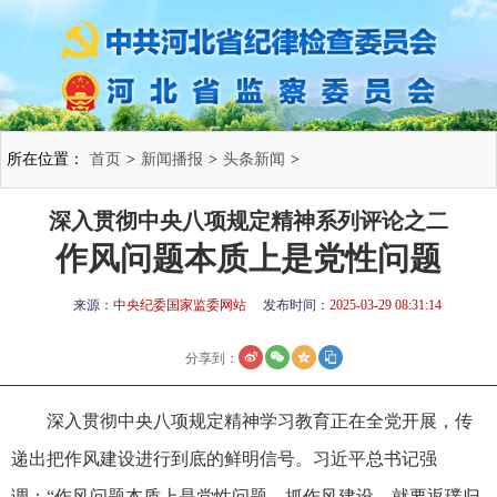
所在位置：
首页
>
新闻播报
>
头条新闻
>
深入贯彻中央八项规定精神系列评论之二
作风问题本质上是党性问题
来源：
中央纪委国家监委网站
发布时间：
2025-03-29 08:31:14
分享到：
深入贯彻中央八项规定精神学习教育正在全党开展，传
递出把作风建设进行到底的鲜明信号。习近平总书记强
调：“作风问题本质上是党性问题。抓作风建设，就要返璞归