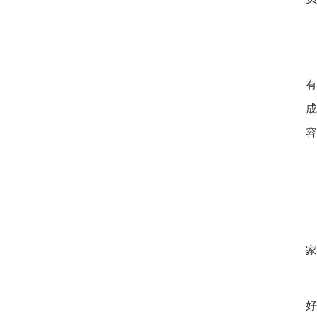
有
成
容
家
好