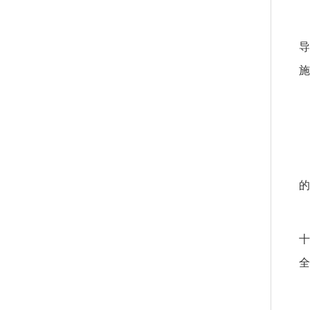
导
施
的
十
全