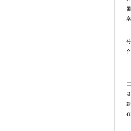
国
案
分
合
二
庄
健
款
在