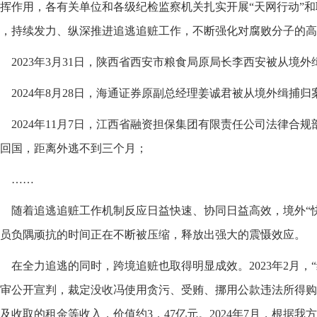
挥作用，各有关单位和各级纪检监察机关扎实开展“天网行动”
，持续发力、纵深推进追逃追赃工作，不断强化对腐败分子的高
2023年3月31日，陕西省西安市粮食局原局长李西安被从境
2024年8月28日，海通证券原副总经理姜诚君被从境外缉捕
2024年11月7日，江西省融资担保集团有限责任公司法律合
回国，距离外逃不到三个月；
……
随着追逃追赃工作机制反应日益快速、协同日益高效，境外“
员负隅顽抗的时间正在不断被压缩，释放出强大的震慑效应。
在全力追逃的同时，跨境追赃也取得明显成效。2023年2月，
审公开宣判，裁定没收冯使用贪污、受贿、挪用公款违法所得购
及收取的租金等收入，价值约3．47亿元。2024年7月，根据