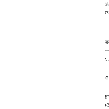
逃
路
要
一
供
各
赃
纪