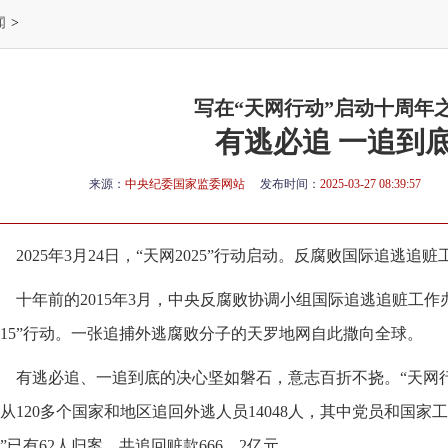
闻
>
写在“天网行动”启动十周年
有逃必追 一追到
来源：
中央纪委国家监委网站
发布时间：
2025-03-27 08:39:57
2025年3月24日，“天网2025”行动启动。反腐败国际追逃
十年前的2015年3月，中央反腐败协调小组国际追逃追赃工作
015”行动。一张追捕外逃腐败分子的天罗地网自此撒向全球。
有逃必追、一追到底的决心坚如磐石，意志百折不挠。“天网行动
从120多个国家和地区追回外逃人员14048人，其中党员和国家工
”已有62人归案，共追回赃款666．2亿元。