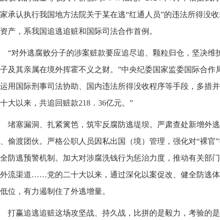
家承认执行我国地方法院关于某在逃“红通人员”的违法所得没
资产，系我国追逃追赃和国际司法合作首例。
“对外逃腐败分子的涉案赃款要应追尽追、颗粒归仓，坚决维
子及其亲属在境外挥霍不义之财。”中央纪委国家监委国际合作
运用国际刑事司法协助、国内违法所得没收程序等手段，多措并
十大以来，共追回赃款218．36亿元。”
堵塞漏洞、扎紧篱笆，筑牢反腐防逃堤坝。严肃查处新增外逃
、偷渡团伙。严格公职人员因私出国（境）管理，强化对“裸官
全防逃预警机制。加大对涉腐洗钱行为惩治力度，推动有关部门
外流渠道……党的二十大以来，通过深化以案促改、健全防逃体
低位，有力遏制住了外逃增量。
打赢追逃追赃这场攻坚战、持久战，比拼的是毅力，考验的是