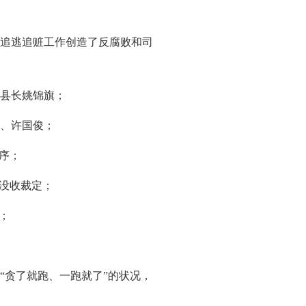
追逃追赃工作创造了反腐败和司
县长姚锦旗；
、许国俊；
序；
、没收裁定；
；
“贪了就跑、一跑就了”的状况，