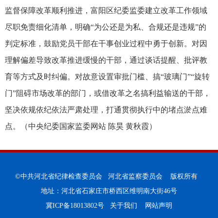
监督保障改革顺利推进，富阳区纪委监委建立改革工作领域
尽职免责细化清单，明确“为公还是为私、合规还是违规”的
判定标准，鼓励党员干部在干事创业过程中勇于创新。对因
理解偏差导致改革推进缓慢的干部，通过谈话提醒、批评教
育等方式及时纠偏。对故意设置审批门槛、搞“玻璃门”“旋转
门”阻碍市场改革的部门，或借改革之名搞利益输送的干部，
坚决依规依纪依法严肃处理，打通贯彻执行中的堵点淤点难
点。（
中央纪委国家监委网站 陈昊 黄秋霞
）
©中共河北省纪律检查委员会 河北省监察委员会 版权所有
地址：河北省石家庄市桥西区维明南大街46号
冀ICP备18013802号
关于我们
网站声明