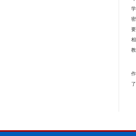
学
密
要
相
教
作
了