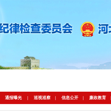
|
通报曝光
|
巡视巡察
|
信息公开
|
廉政教育