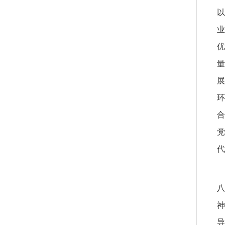
以
业
优
量
展
环
合
党
代
八
神
导