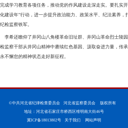
完成学习教育各项任务，推动党的作风建设走深走实。要扎实开
化建设年”行动，进一步提升政治能力、政策水平、纪法素养，
纪检监察铁军。
李希还瞻仰了井冈山八角楼革命旧址群、井冈山革命烈士陵园
检监察干部从井冈山精神中赓续红色基因、汲取奋进力量，传承
永不懈怠的精神状态走好新征程。
©中共河北省纪律检查委员会 河北省监察委员会 版权所有
地址：河北省石家庄市桥西区维明南大街46号
冀ICP备18013802号
关于我们
网站声明