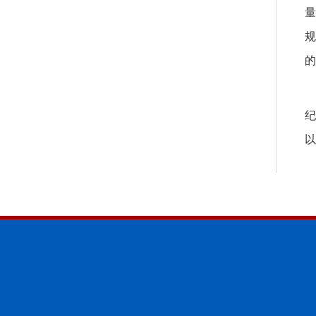
量
规
的
纪
以