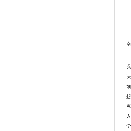
南
况
决
细
想
克
入
学