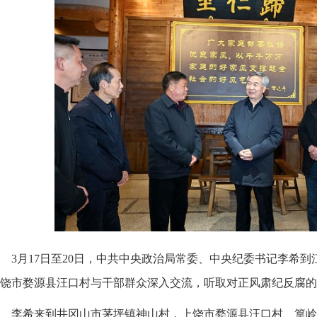
3月17日至20日，中共中央政治局常委、中央纪委书记李希到
饶市婺源县汪口村与干部群众深入交流，听取对正风肃纪反腐的意
李希来到井冈山市茅坪镇神山村，上饶市婺源县汪口村、篁岭