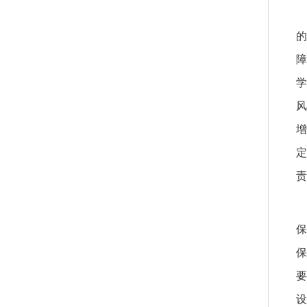
的
障
学
风
增
定
责
保
保
要
设