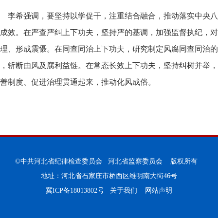
李希强调，要坚持以学促干，注重结合融合，推动落实中央八
成效。在严查严纠上下功夫，坚持严的基调，加强监督执纪，对
理、形成震慑。在同查同治上下功夫，研究制定风腐同查同治的
，斩断由风及腐利益链。在常态长效上下功夫，坚持纠树并举，
善制度、促进治理贯通起来，推动化风成俗。
©中共河北省纪律检查委员会 河北省监察委员会 版权所有
地址：河北省石家庄市桥西区维明南大街46号
冀ICP备18013802号
关于我们
网站声明