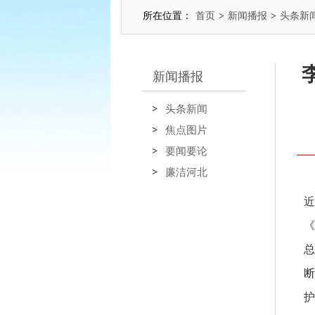
所在位置：
首页
>
新闻播报
>
头条新
新闻播报
头条新闻
焦点图片
要闻要论
廉洁河北
近
《
总
断
护