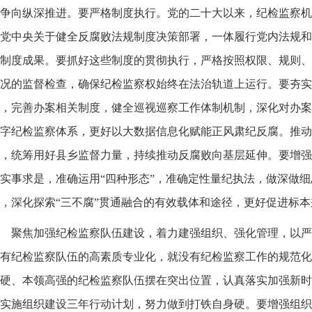
争向纵深推进。要严格制度执行。党的二十大以来，纪检监察机
党中央关于健全反腐败法规制度决策部署，一体履行党内法规和
制度成果。要抓好这些制度的贯彻执行，严格按照权限、规则、
况的监督检查，确保纪检监察权始终在法治轨道上运行。要夯实
，完善办案相关制度，健全巡视巡察工作体制机制，深化对办案
字纪检监察体系，更好以大数据信息化赋能正风肃纪反腐。推动
，统筹用好县乡监督力量，持续推动反腐败向基层延伸。要增强
实事求是，准确运用“四种形态”，准确定性量纪执法，做深做
，深化探索“三不腐”贯通融合的有效载体和途径，更好促进标本
聚焦加强纪检监察队伍建设，着力建强组织、强化管理，以严
有纪检监察队伍的高素质专业化，就没有纪检监察工作的规范化
硬、本领高强的纪检监察队伍摆在突出位置，认真落实加强新时
实施组织建设三年行动计划，努力做到打铁自身硬。要增强组织