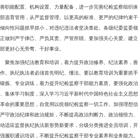
善职能配置、机构设置、力量配备，进一步完善纪检监察组织体
部选育管用，从严监督管理。以更高的标准、更严的纪律约束干
倾向性问题抓早抓小，对违纪违法者坚决查处。各级纪委监委领
正做到严于律己、严负其责、严管所辖。要加强关心关爱。建立
部更好心无旁骛、干好事业。
聚焦加强纪法教育和培训，着力提升政治修养、纪法素养，善
作。执纪执法者必须首先明纪、懂法。要以教育培训为重要抓手
锻炼、专业训练，着力提升纪检监察干部能力素质。要强化政治
、集体学习制度，深入学习习近平新时代中国特色社会主义思想
革命的重要思想，自觉用以统领纪检监察一切工作。加强理想信
严守政治纪律和政治规矩，不断提高政治判断力、政治领悟力、
动适应监督执纪执法新形势新要求，分级分类推进全员培训，开
强履职通识培训，不断提升纪检监察干部专业素养和业务能力。