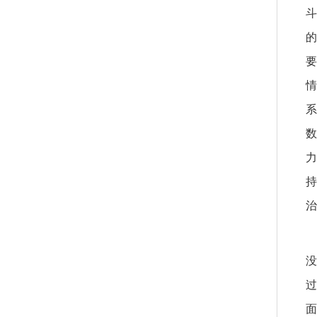
斗
的
要
情
系
数
力
持
治
没
过
面