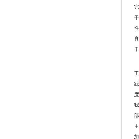
完
干
性
真
干
工
践
度
我
部
主
加