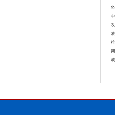
坚
中
发
放
推
期
成