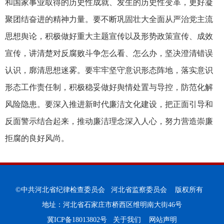
和国家事业取得的历史性成就、发生的历史性变革，更好凝
聚团结奋进的精神力量。要不断巩固壮大全面从严治党主流
思想舆论，积极做好重大主题宣传以及形势政策宣传、成效
宣传，讲清楚对反腐败斗争怎么看、怎么办，坚决澄清错误
认识，廓清思想迷雾。要牢牢坚守意识形态阵地，落实意识
形态工作责任制，积极稳妥做好舆情处置与导控，防范化解
风险隐患。要深入推进新时代廉洁文化建设，把正面引导和
反面警示结合起来，推动廉洁理念深入人心，努力营造崇廉
拒腐的良好风尚。
©中共河北省纪律检查委员会 河北省监察委员会 版权所有
地址：河北省石家庄市桥西区维明南大街46号
冀ICP备18013802号
关于我们
网站声明