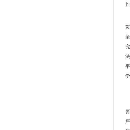
作
贯
坚
究
法
平
学
要
严