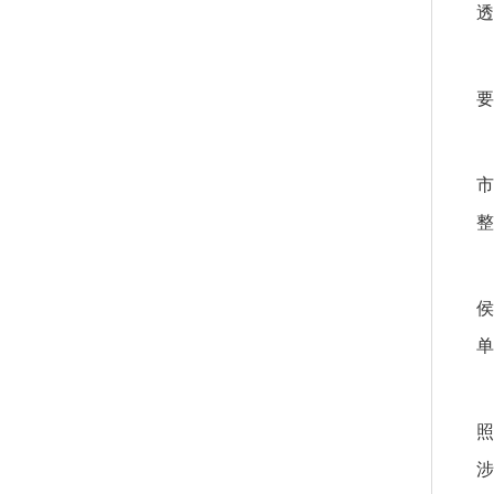
透
要
市
整
侯
单
照
涉