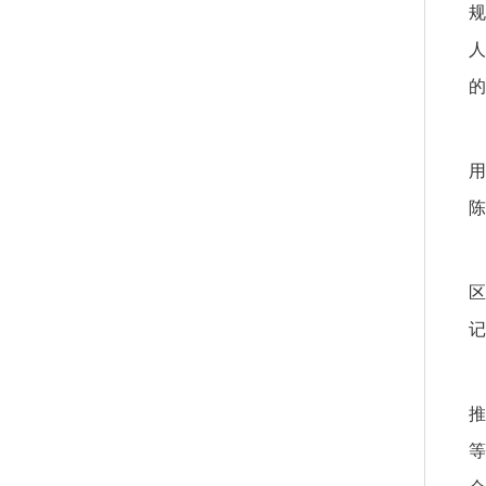
规
人
的
用
陈
区
记
推
等