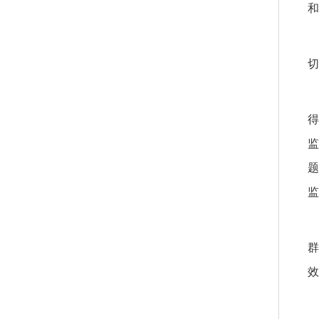
和
切
得
监
题
监
群
效