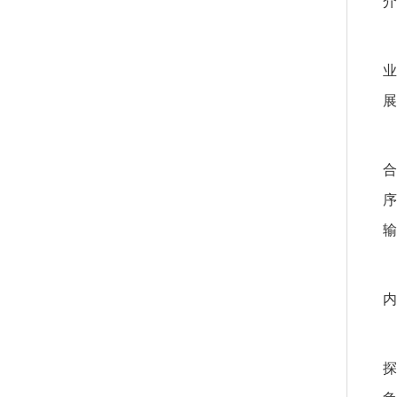
介
业
展
合
序
输
内
探