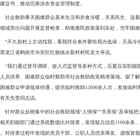
建议书，推动完善涉农资金管理制度。
社会救助事关困难群众基本生活和衣食冷暖，关系民生、连着
领域突出问题开展监督检查，助推惠民政策落到实处，兜牢困难
“不久前村上主动找我，看我符合条件要给我办低保，天虽冷
黑龙江省鹤岗市兴安区红旗镇永新村村民吴大爷说。
“我们通过督导调研、嵌入式监督等多种方式，压紧压实职能
人员供养、困难群众临时救助等社会救助政策精准落地。据了解，2
困难群众申请低保待遇，提供临时救助12000余人次，发放临时救
有关负责同志说。
针对群众反映集中的社会救助领域“人情保”“关系保”及审核
相关职能部门通过系统数据比对筛查，发现疑点信息1100余条
。对排查过程中发现的党员干部、公职人员优亲厚友、虚报冒领