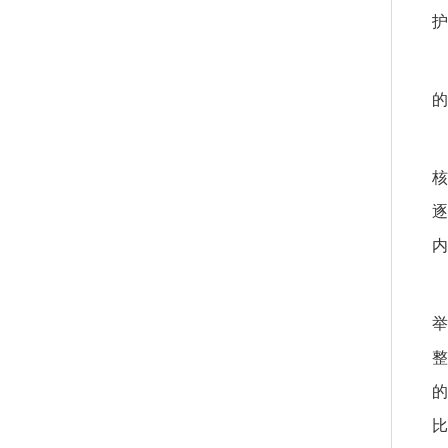
护
的
核
逐
内
举
整
的
比