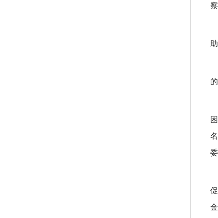
察
助
的
困
名
委
促
金