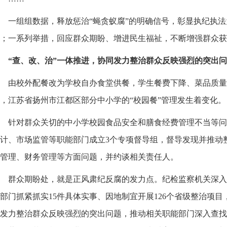
一组组数据，释放惩治“蝇贪蚁腐”的明确信号，彰显执纪执
；一系列举措，回应群众期盼、增进民生福祉，不断增强群众获
“查、改、治”一体推进，协同发力整治群众反映强烈的突出
由校外配餐改为学校自办食堂供餐，学生餐费下降、菜品质量上
，江苏省扬州市江都区部分中小学的“校园餐”管理发生着变化。
针对群众关切的中小学校园食品安全和膳食经费管理不当等问
计、市场监管等职能部门成立3个专项督导组，督导发现并推动
管理、财务管理等方面问题，并约谈相关责任人。
群众期盼处，就是正风肃纪反腐的发力点。纪检监察机关深入
部门抓紧抓实15件具体实事、因地制宜开展126个省级整治项目
发力整治群众反映强烈的突出问题，推动相关职能部门深入查找