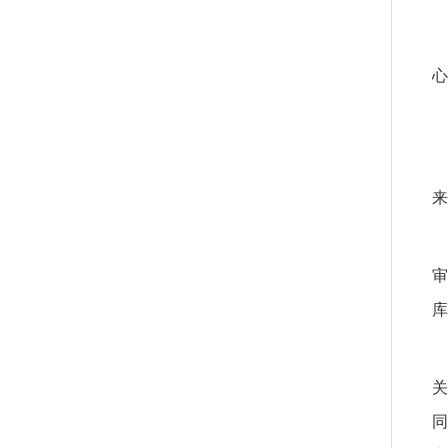
心
来
审
库
关
同