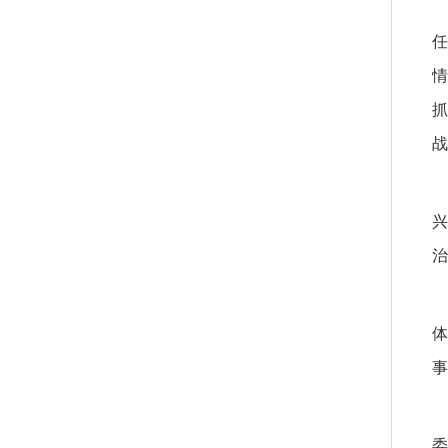
任
情
抓
战
兴
治
体
事
委