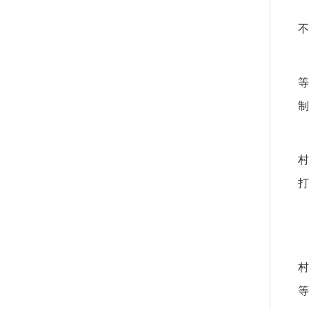
不
等
制
村
打
村
等