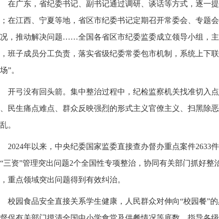
在广东，省纪委书记、副书记通过调研、谈话等方式，逐一提
；在江西、宁夏等地，省区市纪委书记定期召开常委会、专题会
况，推动解决问题……全国各省区市纪委监委成立领导小组，主
，班子成员分工负责，落实省级纪委常委包市机制，系统上下联
场”。
开弓没有回头箭。集中整治过程中，纪检监察机关找准切入点
、民生痛点难点、群众反映强烈的形式主义官僚主义、扫黑除恶
乱。
2024年以来，中央纪委国家监委直接查办督办重点案件2633
“三资”管理突出问题2个全国性专项整治，协同有关部门抓好整
，重点领域突出问题得到有效纠治。
校园食品安全直接关系学生健康，人民群众对伸向“校园餐”
督促有关部门摸清全国中小学食堂及供餐情况等底数，指导各级