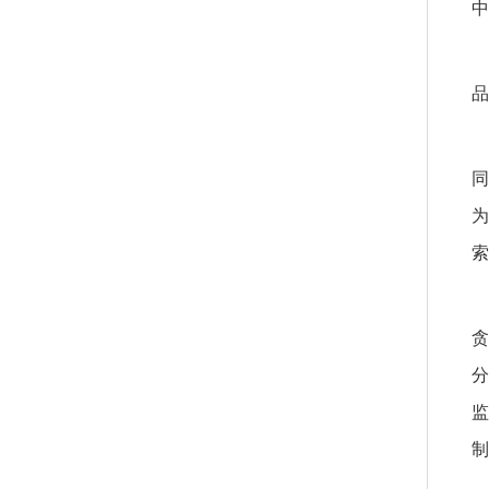
中
品
同
为
索
贪
分
监
制