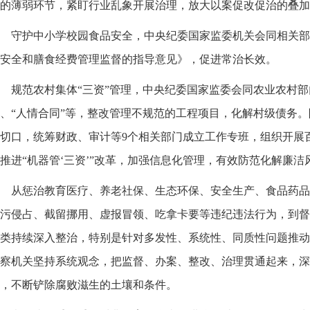
的薄弱环节，紧盯行业乱象开展治理，放大以案促改促治的叠加
守护中小学校园食品安全，中央纪委国家监委机关会同相关部
安全和膳食经费管理监督的指导意见》，促进常治长效。
规范农村集体“三资”管理，中央纪委国家监委会同农业农村
、“人情合同”等，整改管理不规范的工程项目，化解村级债务
切口，统筹财政、审计等9个相关部门成立工作专班，组织开展
推进“机器管‘三资’”改革，加强信息化管理，有效防范化解廉洁
从惩治教育医疗、养老社保、生态环保、安全生产、食品药品
污侵占、截留挪用、虚报冒领、吃拿卡要等违纪违法行为，到督
类持续深入整治，特别是针对多发性、系统性、同质性问题推动
察机关坚持系统观念，把监督、办案、整改、治理贯通起来，深
，不断铲除腐败滋生的土壤和条件。