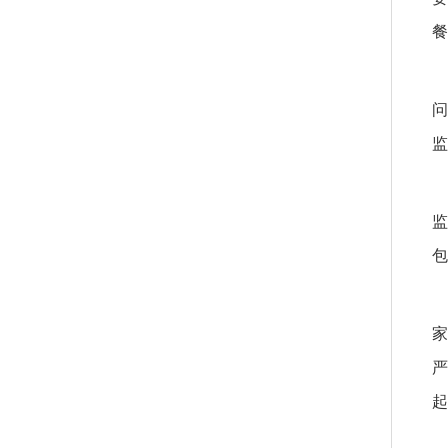
餐
问
监
监
包
家
严
起