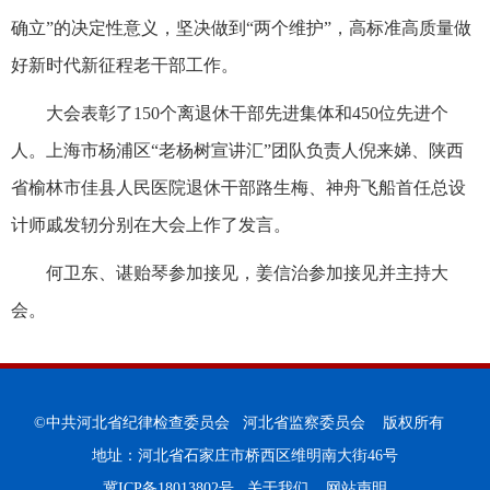
确立”的决定性意义，坚决做到“两个维护”，高标准高质量做
好新时代新征程老干部工作。
大会表彰了150个离退休干部先进集体和450位先进个
人。上海市杨浦区“老杨树宣讲汇”团队负责人倪来娣、陕西
省榆林市佳县人民医院退休干部路生梅、神舟飞船首任总设
计师戚发轫分别在大会上作了发言。
何卫东、谌贻琴参加接见，姜信治参加接见并主持大
会。
©中共河北省纪律检查委员会 河北省监察委员会 版权所有
地址：河北省石家庄市桥西区维明南大街46号
冀ICP备18013802号
关于我们
网站声明