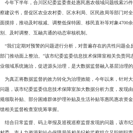
今年下半年，合川区纪委监委查处惠民惠农领域问题线索25件
察建议书，督促区农业农村委、区水利局、区民政局等部门对全
面摸排，推动及时核减、调整低保特困、移民直补等对象4700
别、及时调整、互融共通的动态审核机制。
“我们定期对预警的问题进行分析，对普遍存在的共性问题会
部门推动面上整治。”该市纪委监委信息技术保障室相关负责同
业领域系统施治，促进源头治理，是大数据监督融入基层治理的
为真正将数据监督的效力转化为治理效能，今年以来，针对大
问题，该市纪委监委信息技术保障室加大数据分析力度，发现由
规领取补贴、部分困难群体护理补贴及生活补贴等惠民惠农资金
馈相关监督检查室统筹掌握。
结合日常监督、码上举报及巡视巡察监督发现的问题，该市纪
村委、市人力资源和社会保障局等相关纪检监察组立足职能职责