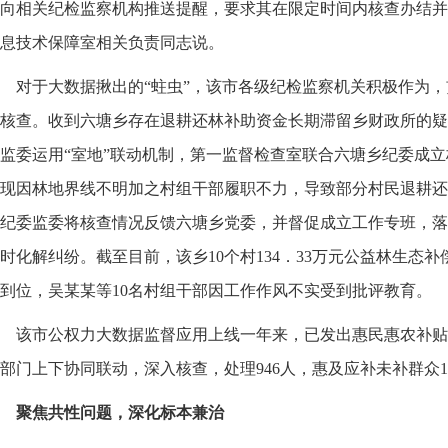
向相关纪检监察机构推送提醒，要求其在限定时间内核查办结并
息技术保障室相关负责同志说。
对于大数据揪出的“蛀虫”，该市各级纪检监察机关积极作为
核查。收到六塘乡存在退耕还林补助资金长期滞留乡财政所的疑
监委运用“室地”联动机制，第一监督检查室联合六塘乡纪委成
现因林地界线不明加之村组干部履职不力，导致部分村民退耕还
纪委监委将核查情况反馈六塘乡党委，并督促成立工作专班，落
时化解纠纷。截至目前，该乡10个村134．33万元公益林生态
到位，吴某某等10名村组干部因工作作风不实受到批评教育。
该市公权力大数据监督应用上线一年来，已发出惠民惠农补贴资
部门上下协同联动，深入核查，处理946人，惠及应补未补群众15
聚焦共性问题，深化标本兼治