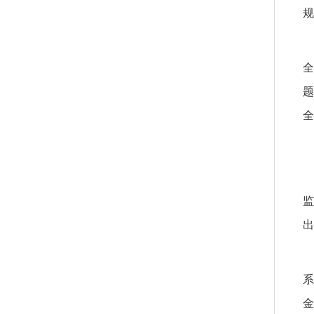
规
全
题
全
监
出
系
金