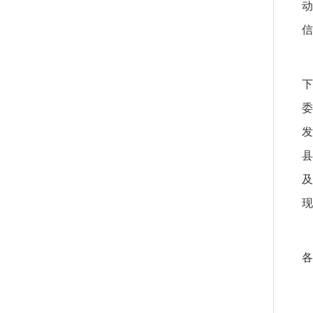
动
信
下
委
发
县
及
现
各