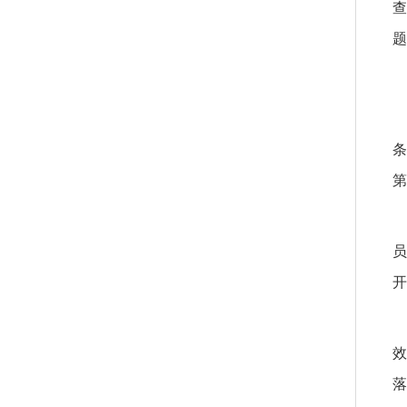
查
题
条
第
员
开
效
落