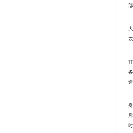
部
大
农
打
各
造
身
斥
时