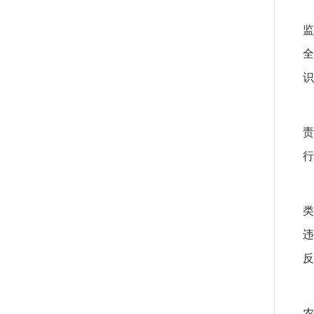
监
全
识
责
行
类
违
反
农