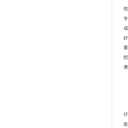
馆
专
成
好
重
想
澳
仔
瓷