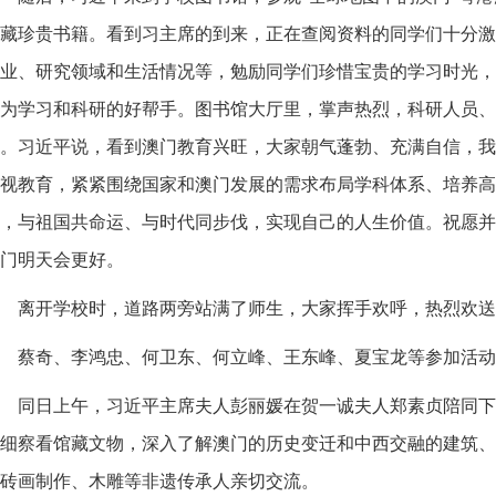
藏珍贵书籍。看到习主席的到来，正在查阅资料的同学们十分激
业、研究领域和生活情况等，勉励同学们珍惜宝贵的学习时光，
为学习和科研的好帮手。图书馆大厅里，掌声热烈，科研人员、
。习近平说，看到澳门教育兴旺，大家朝气蓬勃、充满自信，我
视教育，紧紧围绕国家和澳门发展的需求布局学科体系、培养高
，与祖国共命运、与时代同步伐，实现自己的人生价值。祝愿并
门明天会更好。
离开学校时，道路两旁站满了师生，大家挥手欢呼，热烈欢送
蔡奇、李鸿忠、何卫东、何立峰、王东峰、夏宝龙等参加活动
同日上午，习近平主席夫人彭丽媛在贺一诚夫人郑素贞陪同下
细察看馆藏文物，深入了解澳门的历史变迁和中西交融的建筑、
砖画制作、木雕等非遗传承人亲切交流。