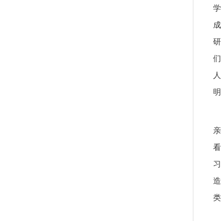
学
成
研
们
人
明
亲
看
习
造
类