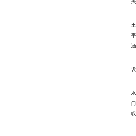
央
土
平
涵
设
水
门
叹