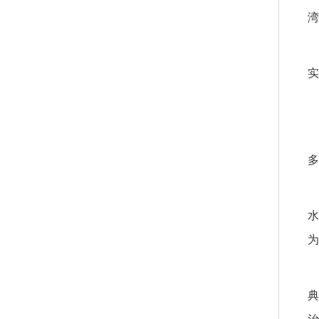
湾
实
多
水
为
典