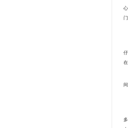
心
门
仔
在
间
多