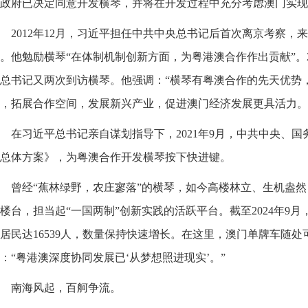
政府已决定同意开发横琴，并将在开发过程中充分考虑澳门实现
2012年12月，习近平担任中共中央总书记后首次离京考察，
。他勉励横琴“在体制机制创新方面，为粤港澳合作作出贡献”。201
总书记又两次到访横琴。他强调：“横琴有粤澳合作的先天优势
，拓展合作空间，发展新兴产业，促进澳门经济发展更具活力。
在习近平总书记亲自谋划指导下，2021年9月，中共中央、
总体方案》，为粤澳合作开发横琴按下快进键。
曾经“蕉林绿野，农庄寥落”的横琴，如今高楼林立、生机盎
楼台，担当起“一国两制”创新实践的活跃平台。截至2024年9月
居民达16539人，数量保持快速增长。在这里，澳门单牌车随
：“粤港澳深度协同发展已‘从梦想照进现实’。”
南海风起，百舸争流。