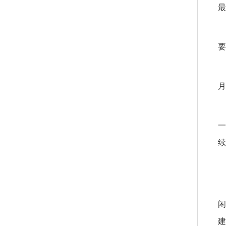
最
要
月
一
续
闲
建