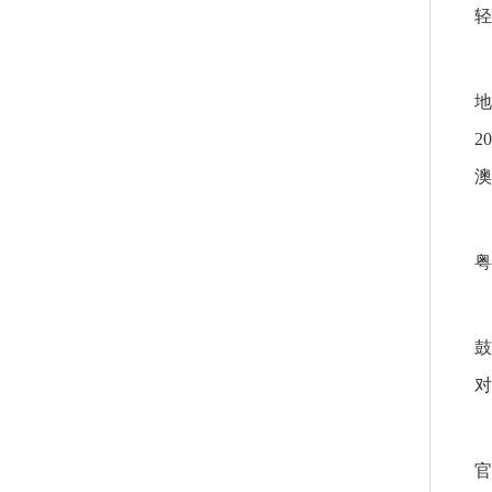
轻
地
2
澳
粤
鼓
对
官